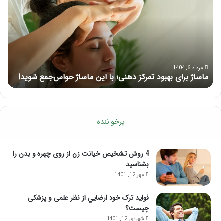
بهبود
آمو
تمرکز
ماسا
ذهنی؛
لب
با
بعد
این
از
ماساژ
تزر
حواس‌جمع
ژل
مرداد 6, 1404
ماساژ برای بهبود تمرکز ذهنی؛ با این ماساژ حواس‌جمع شوید!
ر
شوید!
پرخواننده
4 روش تشخیص خیانت زن از روی چهره و بدن را
بشناسید
مهر 12, 1401
فواید ترک خود ارضايي از نظر علمی و پزشکی
چیست؟
شهریور 12, 1401