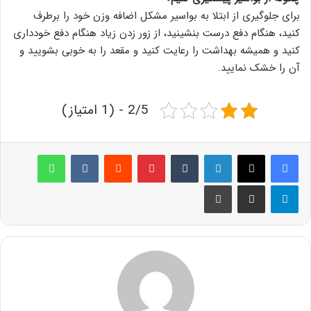
برای جلوگیری از ابتلا به بواسیر مشکل اضافه وزن خود را برطرف
کنید، هنگام دفع درست بنشینید، از زور زدن زیاد هنگام دفع خودداری
کنید و همیشه بهداشت را رعایت کنید و مقعد را به خوبی بشویید و
آن را خشک نمایید.
2/5 - (1 امتیاز)
لینکدین
‫تامبلر
پینترست
‫رددیت
‫VKontakte
واتس آپ
تلگرام
اشتراک گذاری از طریق ایمیل
چاپ