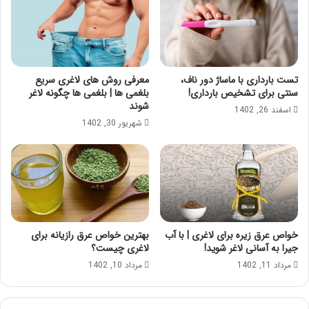
ی‌
د
ا
ن
ی
د
تست بارداری با ماساژ دور ناف،
معرفی روش های لاغری سریع
سنتی برای تشخیص بارداری!
بلغمی ها | بلغمی ها چگونه لاغر
شوند
اسفند 26, 1402
شهریور 30, 1402
خواص عرق زیره برای لاغری | با آب
بهترین خواص عرق رازیانه برای
جیرا به آسانی لاغر شوید!
لاغری چیست؟
مرداد 11, 1402
مرداد 10, 1402