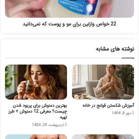
و
و
ن
ا
ه
ز
ا
22 خواص وازلین برای مو و پوست که نمی‌دانید
ل
ن
ی
ج
ن
ا
ب
نوشته های مشابه
م
ر
م
ا
ی
ی
ش
م
و
و
د
و
؟
پ
و
س
آموزش شکستن قولنج در خانه
بهترین دمنوش برای پریود شدن
ت
چیست؟ معرفی 12 دمنوش + طرز
مهر 8, 1404
ک
تهیه
ه
اردیبهشت 29, 1404
ن
م