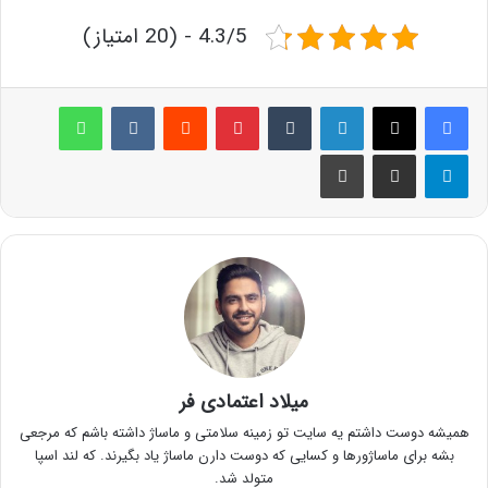
4.3/5 - (20 امتیاز)
لینکدین
‫تامبلر
پینترست
‫رددیت
‫VKontakte
واتس آپ
تلگرام
اشتراک گذاری از طریق ایمیل
چاپ
میلاد اعتمادی فر
همیشه دوست داشتم یه سایت تو زمینه سلامتی و ماساژ داشته باشم که مرجعی
بشه برای ماساژورها و کسایی که دوست دارن ماساژ یاد بگیرند. که لند اسپا
متولد شد.