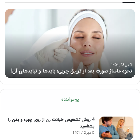
آموزش
ماسا
شکستن
برای
قولنج
بهبو
در
تمرک
خانه
ذهن
با
این
ماسا
حوا
مهر 8, 1404
آموزش شکستن قولنج در خانه
م
شوی
پرخواننده
4 روش تشخیص خیانت زن از روی چهره و بدن را
بشناسید
مهر 12, 1401