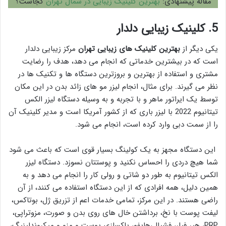
مقاله پیشنهادی:
بهترین کلینیک زیبایی در شمال تهران
کجاست؟
5. کلینیک زیبایی دلدار
یکی دیگر از
بهترین کلینیک های زیبایی تهران
مرکز زیبایی دلدار
است که در بیشترین خدماتی که انجام می دهد، هدف را رضایت
مشتری و استفاده از بهترین و بروزترین دستگاه ها و تکنیک ها در
نظر می گیرند. برای مثال، انجام لیزر مو های زائد بدن در این مکان
توسط یک ایراتور ماهر و با تجربه و به وسیله دستگاه لیزر الکس
تیتانیوم 2022 با لیزر باری که از کشور آمریکا است و مدیر کلینیک آن
را از سمت دبی وارد کرده است، انجام می شود.
این دستگاه مجهز به یک کولینگ بسیار قوی است که باعث می شود
شما هیچ دردی را احساس نکنید و پوستتان نسوزد. دستگاه لیزر
الکس تیتانیوم به طور دو شاتی و رولی کار را انجام می دهد و به
همین دلیل، همه افرادی که از این دستگاه استفاده می کنند، از آن
راضی هستند. در این مرکز، تمامی خدمات اعم از تزریق ژل، بوتاکس،
لیفت پوست با نخ، برداشتن خال های روی بدن و صورت، مزوتراپی،
PRP، هیر فیلر، فشیال،هایفو، پاکسازی پوست و مزو و میکروندلینیگ،