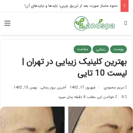
نحوه ماساژ صورت بعد از تزریق چربی؛ بایدها و نبایدهای آن!
جستجو برای
منو
پوست
زیبایی
سلامت
بهترین کلینیک زیبایی در تهران |
لیست 10 تایی
مریم محمودی
شهریور 17, 1402
آخرین بروز رسانی : بهمن 15, 1402
0
خواندن این مطلب 8 دقیقه زمان میبرد