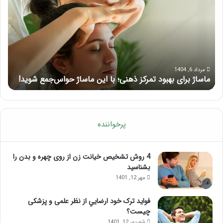
بهبود
آمو
تمرکز
ماسا
ذهنی؛
لب
با
بعد
این
از
ماساژ
تزر
حواس‌جمع
ژل
مرداد 6, 1404
ماساژ برای بهبود تمرکز ذهنی؛ با این ماساژ حواس‌جمع شوید!
ر
شوید!
پرخواننده
4 روش تشخیص خیانت زن از روی چهره و بدن را
بشناسید
مهر 12, 1401
فواید ترک خود ارضايي از نظر علمی و پزشکی
چیست؟
شهریور 12, 1401