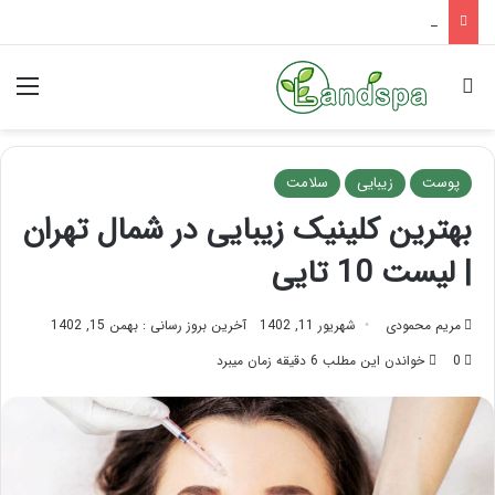
تاثیر ماساژ بر افسردگی؛ با ماساژ درمانی افسردگی را درمان کنید!
جستجو برای
منو
پوست
زیبایی
سلامت
بهترین کلینیک زیبایی در شمال تهران
| لیست 10 تایی
مریم محمودی
شهریور 11, 1402
آخرین بروز رسانی : بهمن 15, 1402
0
خواندن این مطلب 6 دقیقه زمان میبرد