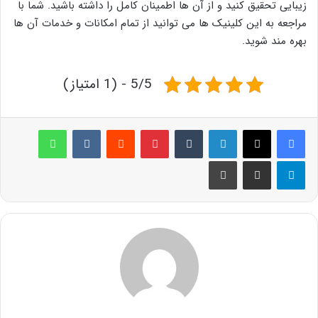
زیبایی تحقیق کنید و از آن ها اطمینان کامل را داشته باشید. شما با
مراجعه به این کلینیک ها می توانید از تمام امکانات و خدمات آن ها
بهره مند شوید.
5/5 - (1 امتیاز)
لینکدین
‫تامبلر
پینترست
‫رددیت
‫VKontakte
واتس آپ
تلگرام
اشتراک گذاری از طریق ایمیل
چاپ