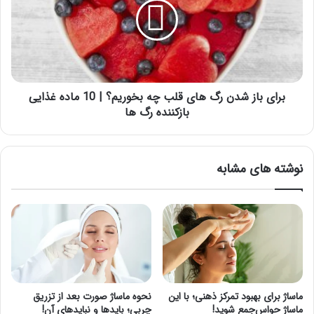
رگ
های
قلب
چه
بخوریم؟
|
10
برای باز شدن رگ های قلب چه بخوریم؟ | 10 ماده غذایی
ماده
بازکننده رگ ها
غذایی
بازکننده
رگ
نوشته های مشابه
ها
ماساژ برای بهبود تمرکز ذهنی؛ با این
نحوه ماساژ صورت بعد از تزریق
ماساژ حواس‌جمع شوید!
چربی؛ بایدها و نبایدهای آن!