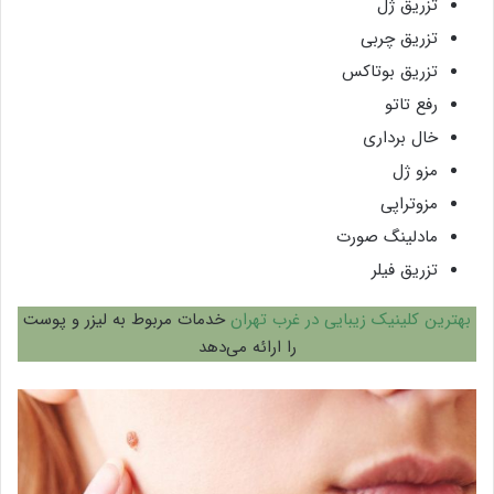
تزریق ژل
تزریق چربی
تزریق بوتاکس
رفع تاتو
خال برداری
مزو ژل
مزوتراپی
مادلینگ صورت
تزریق فیلر
بهترین کلینیک زیبایی در غرب تهران
خدمات مربوط به لیزر و پوست
را ارائه می‌دهد