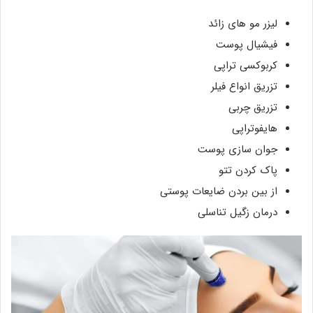
لیزر مو های زائد
فیشیال پوست
کربوکسی تراپی
تزریق انواع فیلر
تزریق چربی
هایفوتراپی
جوان سازی پوست
پاک کردن تتو
از بین بردن ضایعات پوستی
درمان زگیل تناسلی