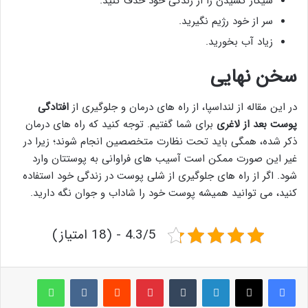
سیگار کشیدن را از زندگی خود حذف کنید.
سر از خود رژیم نگیرید.
زیاد آب بخورید.
سخن نهایی
در این مقاله از لنداسپا، از راه های درمان و جلوگیری از
افتادگی
پوست بعد از لاغری
برای شما گفتیم. توجه کنید که راه های درمان
ذکر شده، همگی باید تحت نظارت متخصصین انجام شوند؛ زیرا در
غیر این صورت ممکن است آسیب های فراوانی به پوستتان وارد
شود. اگر از راه های جلوگیری از شلی پوست در زندگی خود استفاده
کنید، می توانید همیشه پوست خود را شاداب و جوان نگه دارید.
4.3/5 - (18 امتیاز)
لینکدین
‫تامبلر
پینترست
‫رددیت
‫VKontakte
واتس آپ