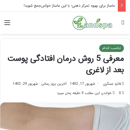
راهنمای کامل آموزش ماساژ لب بعد از تزریق ژل
جستجو برای
منو
تناسب اندام
معرفی 5 روش درمان افتادگی پوست
بعد از لاغری
فائزه عسگری
شهریور 17, 1402
آخرین بروز رسانی : شهریور 29, 1402
0
خواندن این مطلب 9 دقیقه زمان میبرد