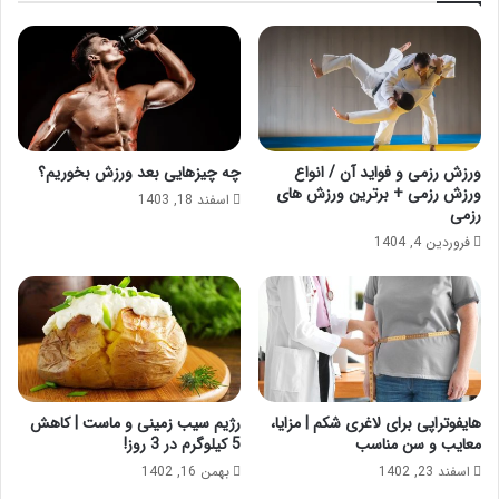
ورزش رزمی و فواید آن / انواع
چه چیزهایی بعد ورزش بخوریم؟
ورزش رزمی + برترین ورزش های
اسفند 18, 1403
رزمی
فروردین 4, 1404
هایفوتراپی برای لاغری شکم | مزایا،
رژیم سیب زمینی و ماست | کاهش
معایب و سن مناسب
5 کیلوگرم در 3 روز!
اسفند 23, 1402
بهمن 16, 1402