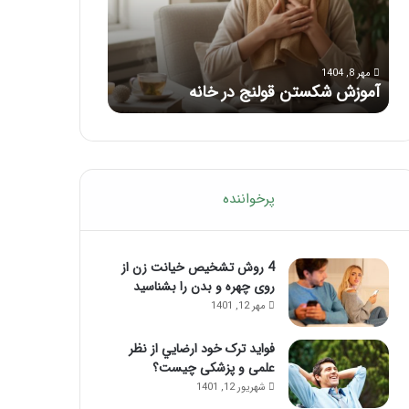
با
بعد
این
از
مرداد 6, 1404
مرداد 5, 1404
ماساژ
تزریق
ماساژ برای بهبود تمرکز ذهنی؛ با این
راهنمای کامل آم
حواس‌جمع
ژل
ماساژ حواس‌جمع شوید!
تزریق ژل
شوید!
پرخواننده
4 روش تشخیص خیانت زن از
روی چهره و بدن را بشناسید
مهر 12, 1401
فواید ترک خود ارضايي از نظر
علمی و پزشکی چیست؟
شهریور 12, 1401