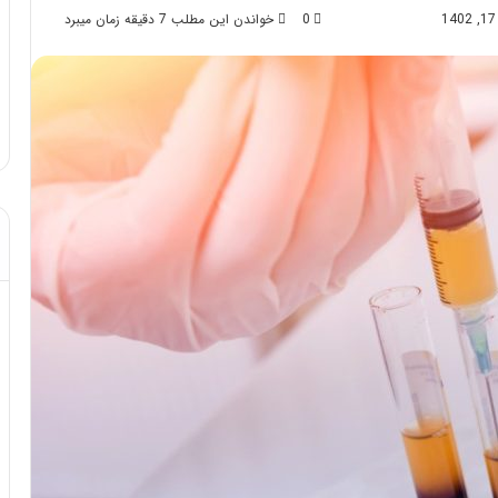
0
خواندن این مطلب 7 دقیقه زمان میبرد
د از تزریق چربی؛
مهر 8, 1404
!
آموزش شکستن قولنج در خانه