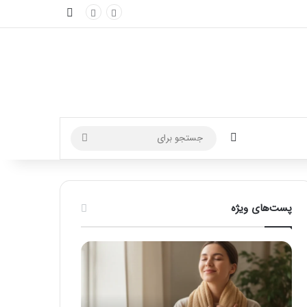
نوارکناری
تغییر پوسته
جستجو
برای
پست‌های ویژه
ماساژ
راهنمای
برای
کامل
بهبود
آموزش
تمرکز
ماساژ
ذهنی؛
لب