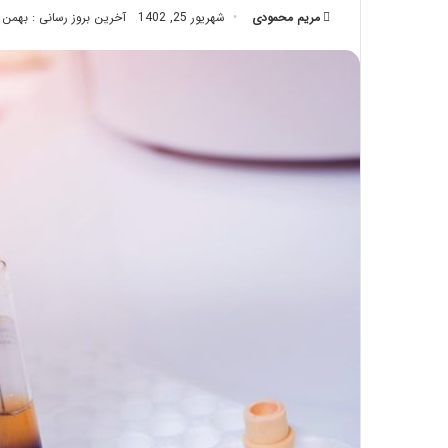
مریم محمودی
شهریور 25, 1402
تزریق
آخرین بروز رسانی : بهمن 17, 1402
چربی؛
تیر 28, 1404
بایدها
نحوه ماساژ صورت بع
و
بایدها و نبایدهای آن
نبایدهای
آن!