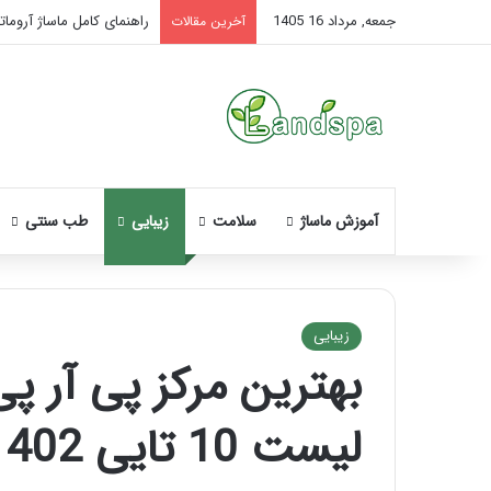
جمعه, مرداد 16 1405
راهنمای کامل ماساژ آروماتر
آخرین مقالات
آموزش ماساژ
سلامت
زیبایی
طب سنتی
زیبایی
بهترین مرکز پی آر پ
نحوه
ماساژ
لیست 10 تایی 1402
صورت
بعد
از