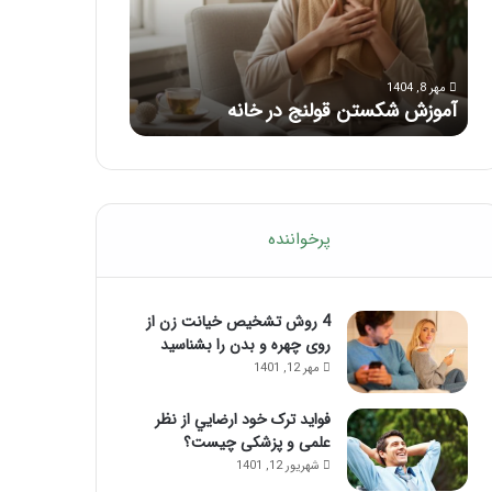
با
بعد
این
از
مرداد 6, 1404
مرداد 5, 1404
ماساژ
تزریق
ماساژ برای بهبود تمرکز ذهنی؛ با این
راهنمای کامل آم
حواس‌جمع
ژل
ماساژ حواس‌جمع شوید!
تزریق ژل
شوید!
پرخواننده
4 روش تشخیص خیانت زن از
روی چهره و بدن را بشناسید
مهر 12, 1401
فواید ترک خود ارضايي از نظر
علمی و پزشکی چیست؟
شهریور 12, 1401