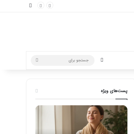
نوارکناری
تغییر پوسته
جستجو
برای
پست‌های ویژه
ماساژ
راهنمای
برای
کامل
بهبود
آموزش
تمرکز
ماساژ
ذهنی؛
لب