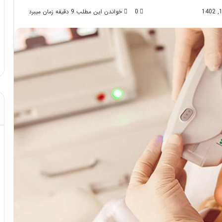
0
خواندن این مطلب 9 دقیقه زمان میبرد
د از تزریق چربی؛
مهر 8, 1404
!
آموزش شکستن قولنج در خانه