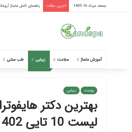
جمعه, مرداد 16 1405
راهنمای کامل ماساژ آروماتر
آخرین مقالات
آموزش ماساژ
سلامت
زیبایی
طب سنتی
پوست
زیبایی
بهترین دکتر هایفوتر
نحوه
ماساژ
لیست 10 تایی 1402
صورت
بعد
از