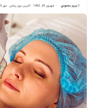
تزریق
مریم محمودی
شهریور 26, 1402
آخرین بروز رسانی : مهر 10, 1402
چربی؛
تیر 28, 1404
بایدها
نحوه ماساژ صورت بع
و
بایدها و نبایدهای آن
نبایدهای
آن!