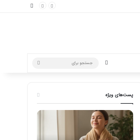
نوارکناری
تغییر پوسته
جستجو
برای
پست‌های ویژه
ماساژ
راهنمای
برای
کامل
بهبود
آموزش
تمرکز
ماساژ
ذهنی؛
لب