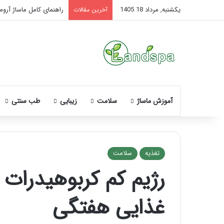
یکشنبه, مرداد 18 1405
راهنمای کامل ماساژ آروما
آخرین مقالات
آموزش ماساژ
سلامت
زیبایی
طب سنتی
تغذیه
سلامت
رژیم کم کربوهیدرات 
نحوه
ماساژ
غذایی هفتگی
صورت
بعد
از