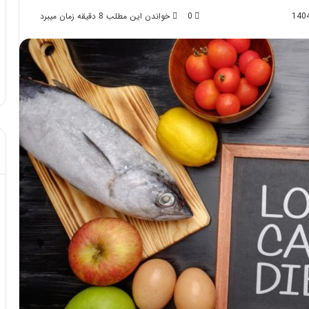
0
خواندن این مطلب 8 دقیقه زمان میبرد
د از تزریق چربی؛
مهر 8, 1404
!
آموزش شکستن قولنج در خانه