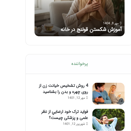
با
بعد
این
از
مرداد 6, 1404
مرداد 5, 1404
ماساژ
تزریق
ماساژ برای بهبود تمرکز ذهنی؛ با این
راهنمای کامل آم
حواس‌جمع
ژل
ماساژ حواس‌جمع شوید!
تزریق ژل
شوید!
پرخواننده
4 روش تشخیص خیانت زن از
روی چهره و بدن را بشناسید
مهر 12, 1401
فواید ترک خود ارضايي از نظر
علمی و پزشکی چیست؟
شهریور 12, 1401