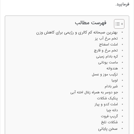
فرمایید.
فهرست مطالب
بهترین صبحانه کم کالری و رژیمی برای کاهش وزن
تخم مرغ آب پز
املت اسفناج
تخم مرغ و قارچ
کره بادام زمینی
ماست یونانی
هندوانه
ترکیب موز و عسل
لوبیا
شیر بادام
جو دوسر به همراه زغال اخته آبی
پنکیک شکلات
املت کدو و پیاز
دانه چیا
گریپ فروت
شکلات تلخ
سخن پایانی