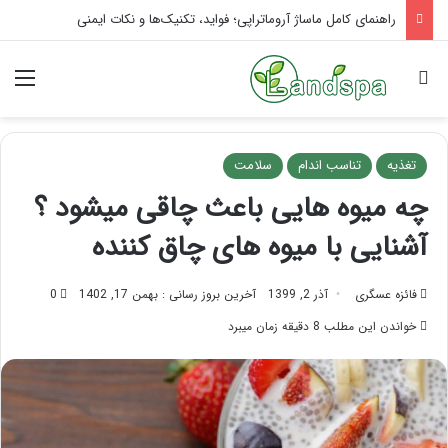
تاثیر ماساژ بر افسردگی؛ با ماساژ درمانی افسردگی را درمان کنید!
جستجو برای
منو
تغذیه
تناسب اندام
سلامت
چه میوه هایی باعث چاقی میشود ؟
آشنایی با میوه های چاق کننده
فائزه عسگری
آذر 2, 1399
آخرین بروز رسانی : بهمن 17, 1402
0
خواندن این مطلب 8 دقیقه زمان میبرد