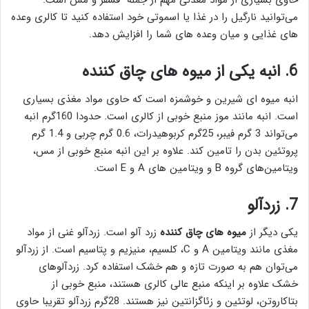
حاوی بسیاری از مواد معدنی مهم از جمله
فسفر و مس است.
می‌توانید نارگیل را در غذا یا اسموتی خود استفاده کنید تا کالری وعده
های غذایی و میان وعده های شما را افزایش دهد.
6. انبه یکی از
میوه های چاق کننده
انبه میوه ای شیرین و خوشمزه است که حاوی مواد مغذی بسیاری‌
است. انبه مانند موز
منبع خوبی از کالری است. حدودا 160گرم انبه
می‌تواند 3 گرم فیبر،
25گرم کربوهیدرات
،
0.6 گرم چربی و 1.4 گرم
پروتئین
بدن را تامین کند.
علاوه بر این انبه منبع خوبی از مس،
ویتامین‌های گروه B و ویتامین های A و E است.
7. زردآلو
یکی دیگر از
میوه های چاق کننده
زرد آلو است. زردآلو غنی از مواد
مغذی مانند ویتامین A و C، کلسیم، منیزیم و پتاسیم است. از زردآلو
می‌توان هم به صورت تازه و هم خشک استفاده کرد. زردآلوهای
خشک
علاوه بر اینکه منبع عالی کالری هستند، منبع خوبی از
بتاکاروتن، لوتئین و زئاگزانتین نیز هستند. 28گرم زردآلو تقریبا حاوی