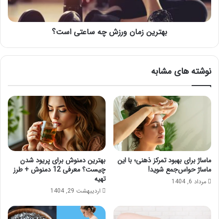
ج
ز
ذ
م
ا
ا
ب
بهترین زمان ورزش چه ساعتی است؟
ن
د
و
ا
ر
ش
ز
نوشته های مشابه
ت
ش
ه
چ
ب
ه
ا
س
ش
ا
ی
ع
م
ت
؟
ی
ا
ماساژ برای بهبود تمرکز ذهنی؛ با این
بهترین دمنوش برای پریود شدن
س
ماساژ حواس‌جمع شوید!
چیست؟ معرفی 12 دمنوش + طرز
ت
تهیه
مرداد 6, 1404
؟
اردیبهشت 29, 1404