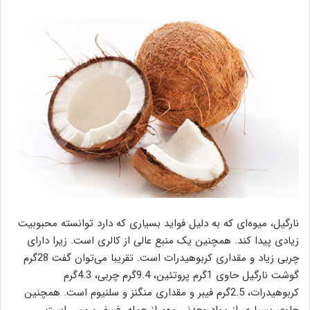
نارگیل، میوه‌ای که به دلیل فواید بسیاری که دارد توانسته محبوبیت
زیادی پیدا کند.
همچنین یک منبع عالی از کالری است. زیرا دارای
چربی زیاد و مقداری کربوهیدرات است. تقریبا می‌توان گفت 28گرم
گوشت نارگیل حاوی 1گرم
پروتئین
، 9.4گرم چربی، 4.3گرم
کربوهیدرات
، 2.5گرم فیبر و مقداری منگنز و
سلنیوم است. همچنین