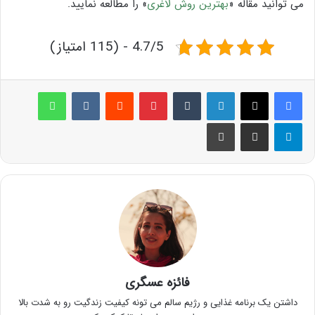
می توانید مقاله «
بهترین روش لاغری
» را مطالعه نمایید.
4.7/5 - (115 امتیاز)
لینکدین
‫تامبلر
پینترست
‫رددیت
‫VKontakte
واتس آپ
تلگرام
اشتراک گذاری از طریق ایمیل
چاپ
فائزه عسگری
داشتن یک برنامه غذایی و رژیم سالم می تونه کیفیت زندگیت رو به شدت بالا