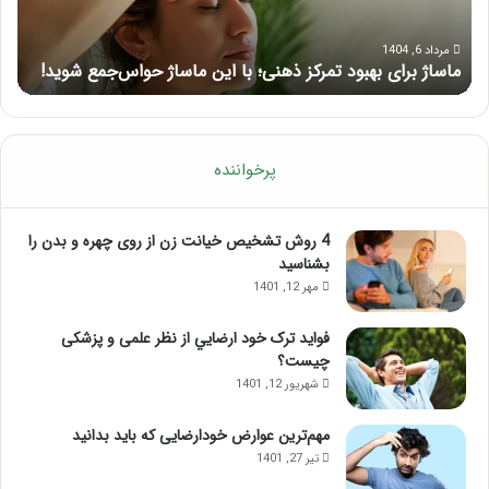
ر
ی
ا
ک
ی
ا
مرداد 6, 1404
ماساژ برای بهبود تمرکز ذهنی؛ با این ماساژ حواس‌جمع شوید!
ر
ب
م
ه
ل
ب
آ
و
م
د
و
پرخواننده
ت
ز
م
ش
ر
م
4 روش تشخیص خیانت زن از روی چهره و بدن را
ک
ا
بشناسید
ز
س
مهر 12, 1401
ذ
ا
ه
ژ
فواید ترک خود ارضايي از نظر علمی و پزشکی
ن
ل
چیست؟
ی
ب
شهریور 12, 1401
؛
ب
ب
ع
مهم‌ترین عوارض خودارضایی که باید بدانید
ا
د
تیر 27, 1401
ا
ا
ی
ز