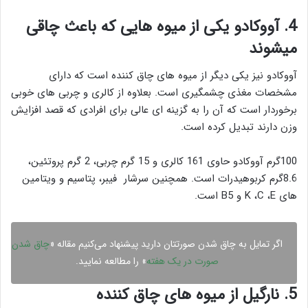
4.
آووکادو یکی از
میوه هایی که باعث چاقی
میشوند
آووکادو نیز یکی دیگر از میوه های چاق کننده است که دارای
مشخصات مغذی چشمگیری است.
بعلاوه از کالری و چربی های خوبی
برخوردار است که آن را به گزینه ای عالی برای افرادی که قصد افزایش
وزن دارند تبدیل کرده است.
100گرم آووکادو حاوی 161 کالری و 15 گرم چربی
،
2 گرم
پروتئین
،
8.6گرم
کربوهیدرات
است. همچنین سرشار
فیبر، پتاسیم و ویتامین
های K ،C ،E و B5 است.
اگر تمایل به چاق شدن صورتتان دارید پیشنهاد می‌کنیم مقاله «
چاق شدن
صورت در یک هفته
» را مطالعه نمایید.
5. نارگیل از میوه های چاق کننده