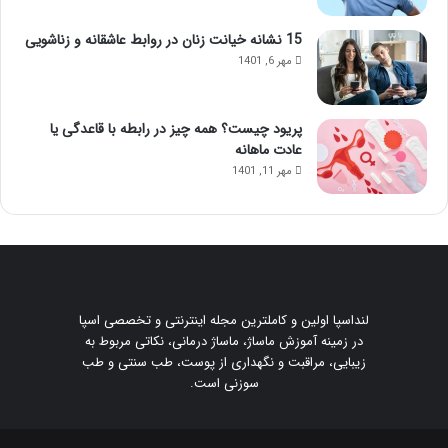
ن
ت
م
ز
15 نشانه خیانت زنان در روابط عاشقانه و زناشویی
ا
ر
مهر 6, 1401
س
ی
ا
ق
ژ
ژ
پریود چیست؟ همه چیز در رابطه با قاعدگی یا
ح
ل
عادت ماهانه
و
مهر 11, 1401
ا
س‌
ج
م
ع
ش
و
لنداسپا اولین و کاملترین مجله اینترنتی و تخصصی اسپا
ی
در زمینه آموزش ماساژ، ماساژ درمانی، نکاتی مربوط به
د
زیبایی، مراقبت و نگهداری از پوست، طب سنتی و طب
!
سوزنی است.