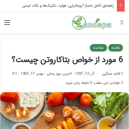
تاثیر ماساژ بر افسردگی؛ با ماساژ درمانی افسردگی را درمان کنید!
جستجو برای
منو
تغذیه
سلامت
6 مورد از خواص بتاکاروتن چیست؟
فائزه عسگری
آذر 12, 1397
آخرین بروز رسانی : بهمن 17, 1402
0
خواندن این مطلب 5 دقیقه زمان میبرد