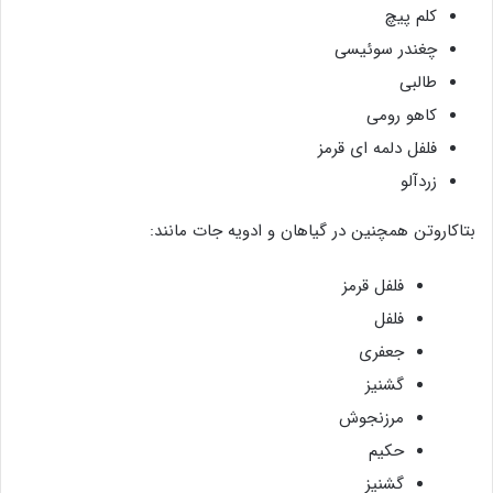
کلم پیچ
چغندر سوئیسی
طالبی
کاهو رومی
فلفل دلمه ای قرمز
زردآلو
بتاکاروتن همچنین در گیاهان و ادویه جات مانند:
فلفل قرمز
فلفل
جعفری
گشنیز
مرزنجوش
حکیم
گشنیز