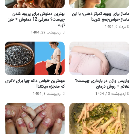
غ
ر
ماساژ برای بهبود تمرکز ذهنی؛ با این
بهترین دمنوش برای پریود شدن
ی
ماساژ حواس‌جمع شوید!
چیست؟ معرفی 12 دمنوش + طرز
ش
تهیه
مرداد 6, 1404
ک
اردیبهشت 29, 1404
م
و
پ
ه
ل
و
واریس واژن در بارداری چیست؟
مهمترین خواص دانه چیا برای لاغری
علائم + روش درمان
که معجزه میکنند!
اردیبهشت 13, 1404
اردیبهشت 8, 1404