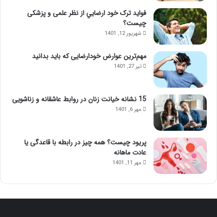
ه
ژ
فواید ترک خود ارضايي از نظر علمی و پزشکی
ن
ل
چیست؟
ی
ب
شهریور 12, 1401
؛
ب
ب
ع
مهم‌ترین عوارض خودارضایی که باید بدانید
ا
د
تیر 27, 1401
ا
ا
ی
ز
ن
ت
م
ز
15 نشانه خیانت زنان در روابط عاشقانه و زناشویی
ا
ر
مهر 6, 1401
س
ی
ا
ق
ژ
ژ
پریود چیست؟ همه چیز در رابطه با قاعدگی یا
ح
ل
عادت ماهانه
و
مهر 11, 1401
ا
س‌
ج
م
ع