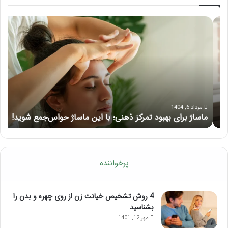
م
ر
ا
ا
س
ه
ا
ن
ژ
م
ب
ا
ر
ی
ا
ک
ی
ا
مرداد 6, 1404
ماساژ برای بهبود تمرکز ذهنی؛ با این ماساژ حواس‌جمع شوید!
ر
ب
م
ه
ل
ب
آ
و
م
د
و
پرخواننده
ت
ز
م
ش
ر
م
4 روش تشخیص خیانت زن از روی چهره و بدن را
ک
ا
بشناسید
ز
س
مهر 12, 1401
ذ
ا