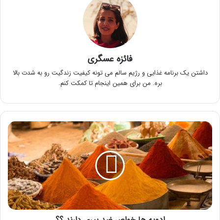
فائزه عسگری
داشتن یک برنامه غذایی و رژیم سالم می تونه کیفیت زندگیت رو به شدت بالا
بره. من برای همین اینجام تا کمکت کنم.
ا
د
و
ی
ه
ه
ا
خ
و
ادویه ها خواص ضد پیری دارند ؟؟
ا