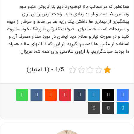
همانطور که در مطالب بالا توضیح دادیم بتا کاروتن منبع مهم
ویتامین A است و فواید زیادی دارد. راحت ترین روش برای
پیشگیری از بیماری ها داشتن یک رژیم غذایی سالم و سرشار از میوه
و سبزیجات است. حتما برای مصرف
بتاکاروتن
با پزشک خود مشورت
کنید و در صورت نیاز و صلاح دید ایشان در مورد مقدار مصرف آن و
استفاده از مکمل ها تصمیم بگیرید. از این که تا انتهای مقاله همراه
ما بودید سپاسگزاریم. با آرزوی سلامتی برای همه شما عزیزان
1/5 - (1 امتیاز)
لینکدین
‫تامبلر
پینترست
‫رددیت
‫VKontakte
واتس آپ
تلگرام
اشتراک گذاری از طریق ایمیل
چاپ