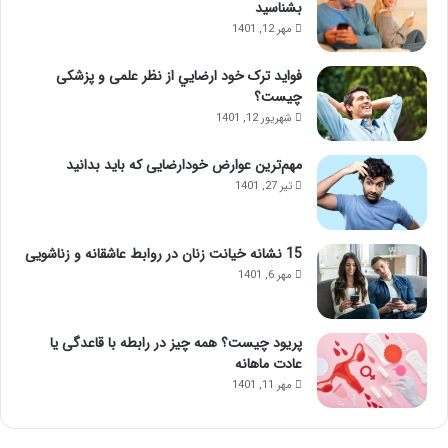
ک
ا
بشناسید
ز
س
مهر 12, 1401
ذ
ا
ه
ژ
فواید ترک خود ارضايي از نظر علمی و پزشکی
ن
ل
چیست؟
ی
ب
شهریور 12, 1401
؛
ب
ب
ع
مهم‌ترین عوارض خودارضایی که باید بدانید
ا
د
تیر 27, 1401
ا
ا
ی
ز
ن
ت
م
ز
15 نشانه خیانت زنان در روابط عاشقانه و زناشویی
ا
ر
مهر 6, 1401
س
ی
ا
ق
ژ
ژ
پریود چیست؟ همه چیز در رابطه با قاعدگی یا
ح
ل
عادت ماهانه
و
مهر 11, 1401
ا
س‌
ج