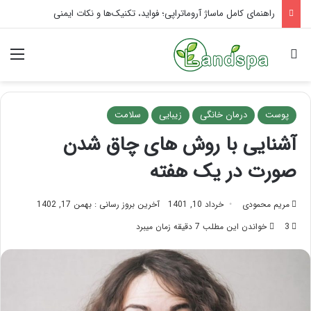
تاثیر ماساژ بر افسردگی؛ با ماساژ درمانی افسردگی را درمان کنید!
جستجو برای
منو
پوست
درمان خانگی
زیبایی
سلامت
آشنایی با روش های چاق شدن
صورت در یک هفته
مریم محمودی
خرداد 10, 1401
آخرین بروز رسانی : بهمن 17, 1402
3
خواندن این مطلب 7 دقیقه زمان میبرد