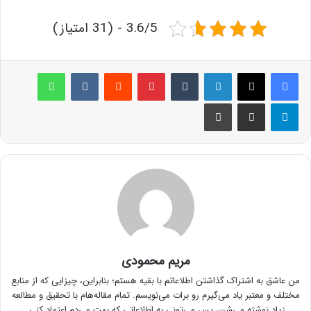
3.6/5 - (31 امتیاز)
لینکدین
‫تامبلر
پینترست
‫رددیت
‫VKontakte
واتس آپ
تلگرام
اشتراک گذاری از طریق ایمیل
چاپ
مریم محمودی
من عاشق به اشتراک گذاشتن اطلاعاتم با بقیه هستم؛ بنابراین، چیزایی که از منابع
مختلف و معتبر یاد می‌گیرم رو برات می‌نویسم. تمام مقاله‌هام با تحقیق و مطالعه
زیاد نوشته می‌شن، پس می‌تونی به اطلاعاتی که بهت می‌دم اعتماد کنی.