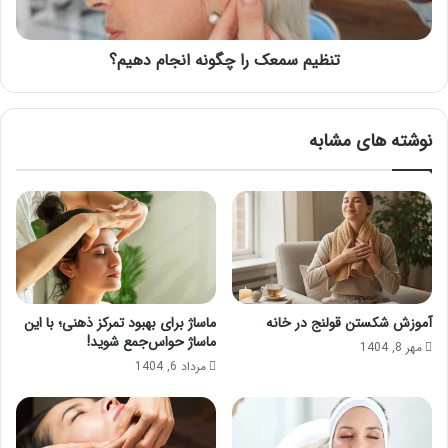
چ
ع
گ
ک
و
تنظیم سمعک را چگونه انجام دهیم؟
ر
ن
ا
ه
چ
د
گ
نوشته های مشابه
ر
و
م
ن
ا
ه
ن
ا
م
ن
ی
ج
ش
ا
و
م
د
د
آموزش شکستن قولنج در خانه
ماساژ برای بهبود تمرکز ذهنی؛ با این
؟
ه
ماساژ حواس‌جمع شوید!
مهر 8, 1404
ی
مرداد 6, 1404
م
؟