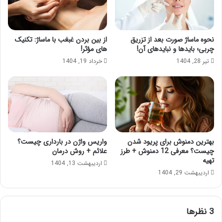
نحوه ماساژ صورت بعد از تزریق
از بین بردن غبغب با ماساژ: تکنیک
چربی؛ بایدها و نبایدهای آن!
های مؤثر!
تیر 28, 1404
خرداد 19, 1404
بهترین دمنوش برای پریود شدن
واریس واژن در بارداری چیست؟
چیست؟ معرفی 12 دمنوش + طرز
علائم + روش درمان
تهیه
اردیبهشت 13, 1404
اردیبهشت 29, 1404
‫3 نظرها