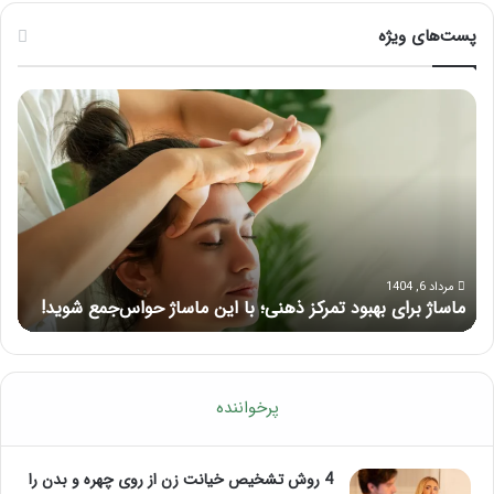
پست‌های ویژه
م
ر
ا
ا
س
ه
ا
ن
ژ
م
ب
ا
ر
ی
ا
ک
ی
ا
مرداد 6, 1404
ماساژ برای بهبود تمرکز ذهنی؛ با این ماساژ حواس‌جمع شوید!
ر
ب
م
ه
ل
ب
آ
و
م
د
و
پرخواننده
ت
ز
م
ش
ر
م
4 روش تشخیص خیانت زن از روی چهره و بدن را