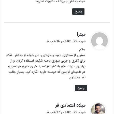
انجام بادکش با پزشک مشورت نمایید.
پاسخ
گ
میترا
ف
خرداد 29, 1401 در 4:16 ب.ظ
ت
سلام
:
ممنون از محتوای مفید و خوبتون. من خودم از بادکش شکم
برای لاغری و چربی سوزی ناحیه شکمم استفاده کردم، و از
بهترین مزیت های بادکش میشه به عنوان لاغری موضعی و
هر ناحیه‌ای از بدن که دوست دارید اشاره کرد. بسیار جالب
بود مطلبتون
پاسخ
گ
میلاد اعتمادی فر
ف
خرداد 29, 1401 در 4:17 ب.ظ