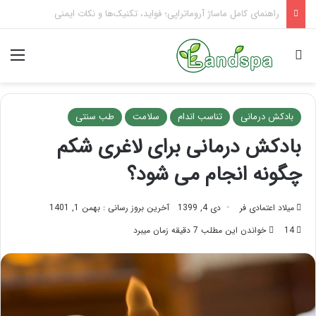
تاثیر ماساژ بر افسردگی؛ با ماساژ درمانی افسردگی را درمان کنید!
جستجو برای
منو
بادکش درمانی
تناسب اندام
سلامت
طب سنتی
بادکش درمانی برای لاغری شکم
چگونه انجام می شود؟
میلاد اعتمادی فر
دی 4, 1399
آخرین بروز رسانی : بهمن 1, 1401
14
خواندن این مطلب 7 دقیقه زمان میبرد