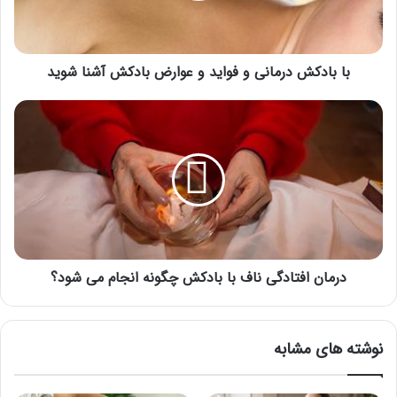
ش
د
ر
با بادکش درمانی و فواید و عوارض بادکش آشنا شوید
م
ا
ن
د
ی
ر
و
م
ف
ا
و
ن
ا
ا
ی
ف
د
ت
و
ا
ع
درمان افتادگی ناف با بادکش چگونه انجام می شود؟
د
و
گ
ا
ی
ر
ن
نوشته های مشابه
ض
ا
ب
ف
ا
ب