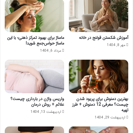
د
ا
ک
ب
ش
ا
آ
د
ش
ک
ن
ش
آموزش شکستن قولنج در خانه
ماساژ برای بهبود تمرکز ذهنی؛ با این
ا
چ
ماساژ حواس‌جمع شوید!
مهر 8, 1404
ش
گ
مرداد 6, 1404
و
و
ی
ن
د
ه
ا
ن
ج
ا
م
بهترین دمنوش برای پریود شدن
واریس واژن در بارداری چیست؟
م
چیست؟ معرفی 12 دمنوش + طرز
علائم + روش درمان
ی
تهیه
اردیبهشت 13, 1404
ش
اردیبهشت 29, 1404
و
د