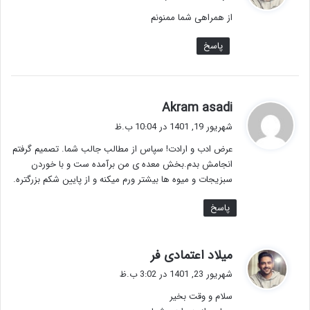
ت
از همراهی شما ممنونم
:
پاسخ
گ
Akram asadi
ف
شهریور 19, 1401 در 10:04 ب.ظ
ت
عرض ادب و ارادت! سپاس از مطالب جالب شما. تصمیم گرفتم
:
انجامش بدم.بخش معده ی من برآمده ست و با خوردن
سبزیجات و میوه ها بیشتر ورم میکنه و از پایین شکم بزرگتره.
پاسخ
گ
میلاد اعتمادی فر
ف
شهریور 23, 1401 در 3:02 ب.ظ
ت
سلام و وقت بخیر
: