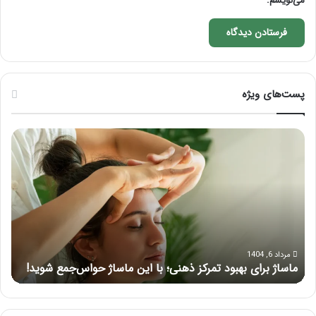
می‌نویسم.
پست‌های ویژه
م
ر
ا
ا
س
ه
ا
ن
ژ
م
ب
ا
ر
ی
ا
ک
ی
ا
مرداد 6, 1404
ماساژ برای بهبود تمرکز ذهنی؛ با این ماساژ حواس‌جمع شوید!
ر
ب
م
ه
ل
ب
آ
و
م