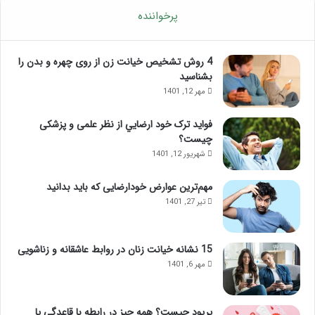
د
و
پرخواننده
ت
ز
م
ش
ر
م
4 روش تشخیص خیانت زن از روی چهره و بدن را
ک
ا
بشناسید
ز
س
مهر 12, 1401
ذ
ا
ه
ژ
فواید ترک خود ارضايي از نظر علمی و پزشکی
ن
ل
چیست؟
ی
ب
شهریور 12, 1401
؛
ب
ب
ع
مهم‌ترین عوارض خودارضایی که باید بدانید
ا
د
تیر 27, 1401
ا
ا
ی
ز
ن
ت
م
ز
15 نشانه خیانت زنان در روابط عاشقانه و زناشویی
ا
ر
مهر 6, 1401
س
ی
ا
ق
ژ
ژ
پریود چیست؟ همه چیز در رابطه با قاعدگی یا