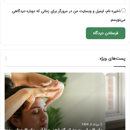
ذخیره نام، ایمیل و وبسایت من در مرورگر برای زمانی که دوباره دیدگاهی
می‌نویسم.
پست‌های ویژه
ماساژ
راه
برای
کام
بهبود
آمو
تمرکز
ماسا
ذهنی؛
لب
با
بعد
این
از
ماساژ
تزر
حواس‌جمع
ژل
مرداد 6, 1404