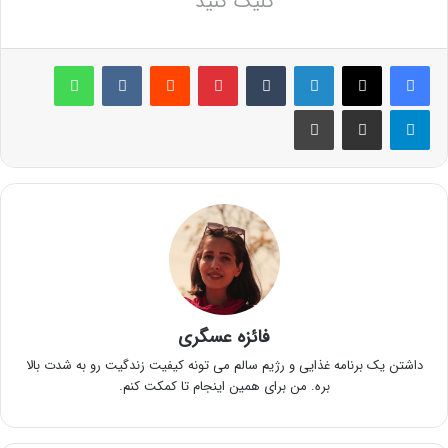
کلیک کنید
لینکدین
‫تامبلر
پینترست
‫رددیت
‫VKontakte
واتس آپ
تلگرام
اشتراک گذاری از طریق ایمیل
چاپ
فائزه عسگری
داشتن یک برنامه غذایی و رژیم سالم می تونه کیفیت زندگیت رو به شدت بالا
بره. من برای همین اینجام تا کمکت کنم.