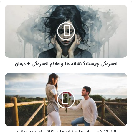
افسردگی
چیست؟
نشانه
ها
و
علائم
افسردگی
+
درمان
افسردگی چیست؟ نشانه ها و علائم افسردگی + درمان
قرار
گذاشتن؛
بایدها
و
نبایدها
و
نکاتی
که
باید
بدانید