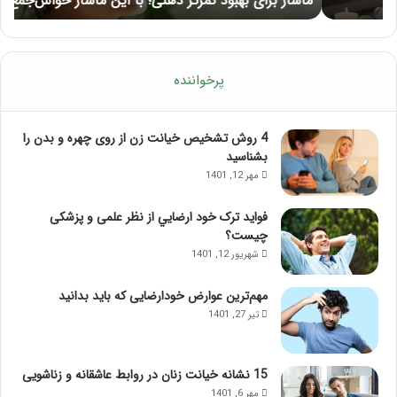
ماساژ برای بهبود تمرکز ذهنی؛ با این ماساژ حواس‌جمع شوید!
ر
شوید!
پرخواننده
4 روش تشخیص خیانت زن از روی چهره و بدن را
بشناسید
مهر 12, 1401
فواید ترک خود ارضايي از نظر علمی و پزشکی
چیست؟
شهریور 12, 1401
مهم‌ترین عوارض خودارضایی که باید بدانید
تیر 27, 1401
15 نشانه خیانت زنان در روابط عاشقانه و زناشویی
مهر 6, 1401