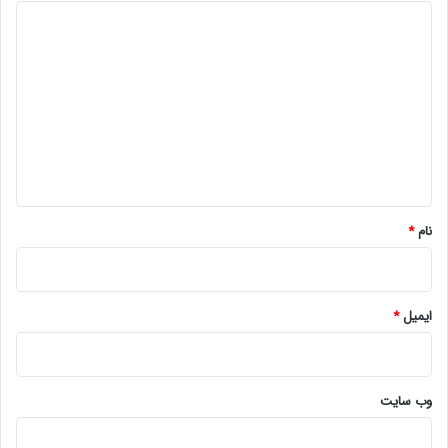
د
ی
د
گ
ا
ه
*
نام
*
ایمیل
*
وب‌ سایت