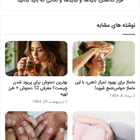
قرار گذاشتن؛ بایدها و نبایدها و نکاتی که باید بدانید
نوشته های مشابه
ماساژ برای بهبود تمرکز ذهنی؛ با این
بهترین دمنوش برای پریود شدن
ماساژ حواس‌جمع شوید!
چیست؟ معرفی 12 دمنوش + طرز
تهیه
مرداد 6, 1404
اردیبهشت 29, 1404