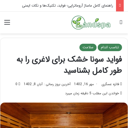
تاثیر ماساژ بر افسردگی؛ با ماساژ درمانی افسردگی را درمان کنید!
جستجو برای
منو
تناسب اندام
سلامت
فواید سونا خشک برای لاغری را به
طور کامل بشناسید
فائزه عسگری
مهر 16, 1402
آخرین بروز رسانی : آبان 8, 1402
0
خواندن این مطلب 5 دقیقه زمان میبرد