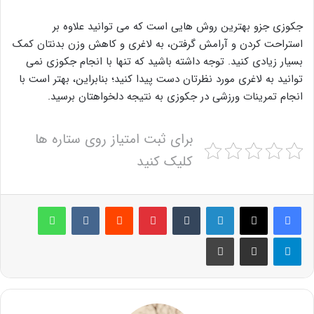
جکوزی جزو بهترین روش هایی است که می توانید علاوه بر
استراحت کردن و آرامش گرفتن، به لاغری و کاهش وزن بدنتان کمک
بسیار زیادی کنید. توجه داشته باشید که تنها با انجام جکوزی نمی
توانید به لاغری مورد نظرتان دست پیدا کنید؛ بنابراین، بهتر است با
انجام تمرینات ورزشی در جکوزی به نتیجه دلخواهتان برسید.
برای ثبت امتیاز روی ستاره ها
کلیک کنید
لینکدین
‫تامبلر
پینترست
‫رددیت
‫VKontakte
واتس آپ
تلگرام
اشتراک گذاری از طریق ایمیل
چاپ