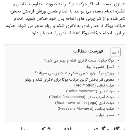
هوازی نیست؛ اما اگر حرکات یوگا را به صورت متداوم، با تلاش و
انگیزه انجام دهید، می توانید با انجام همین ورزش آرامش بخش،
لاغر شده و از شر چربی های اضافه بدن خود خلاص شوید. انجام
حرکات یوگا، تا حد زیادی به لاغری شکم و پهلو منجر می شوند. علاوه
بر این، انجام حرکات یوگا انعطاف بدن را به دنبال دارد.
فهرست مطالب
یوگا چگونه سبب لاغری شکم و پهلو می شود؟
کنترل نفس با یوگا
ورزش یوگا برای لاغری شکم چند کالری می سوزاند؟
معرفی اثر بخش ترین حرکات یوگا برای لاغری شکم و پهلو
حرکت کمانی (Arc motion)
حرکت کبری (Cobra movement)
حرکت آسیاب دستی (Chakki Chalanasana)
حرکت قایق (Boat movement in yoga)
حرکت پاداسانا (Padasana Movment)
سخن نهایی