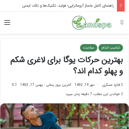
تاثیر ماساژ بر افسردگی؛ با ماساژ درمانی افسردگی را درمان کنید!
جستجو برای
منو
تناسب اندام
سلامت
بهترین حرکات یوگا برای لاغری شکم
و پهلو کدام اند؟
فائزه عسگری
مهر 19, 1402
آخرین بروز رسانی : بهمن 17, 1402
0
خواندن این مطلب 7 دقیقه زمان میبرد