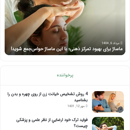
برای
کام
بهبود
آمو
تمرکز
ماسا
ذهنی؛
لب
با
بعد
این
از
ماساژ
تزر
حواس‌جمع
ژل
مرداد 6, 1404
ماساژ برای بهبود تمرکز ذهنی؛ با این ماساژ حواس‌جمع شوید!
ر
شوید!
پرخواننده
4 روش تشخیص خیانت زن از روی چهره و بدن را
بشناسید
مهر 12, 1401
فواید ترک خود ارضايي از نظر علمی و پزشکی
چیست؟