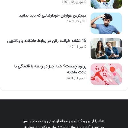
شهریور 12, 1401
مهم‌ترین عوارض خودارضایی که باید بدانید
تیر 27, 1401
15 نشانه خیانت زنان در روابط عاشقانه و زناشویی
مهر 6, 1401
پریود چیست؟ همه چیز در رابطه با قاعدگی یا
عادت ماهانه
مهر 11, 1401
لنداسپا اولین و کاملترین مجله اینترنتی و تخصصی اسپا
در زمینه آموزش ماساژ، ماساژ درمانی، نکاتی مربوط به