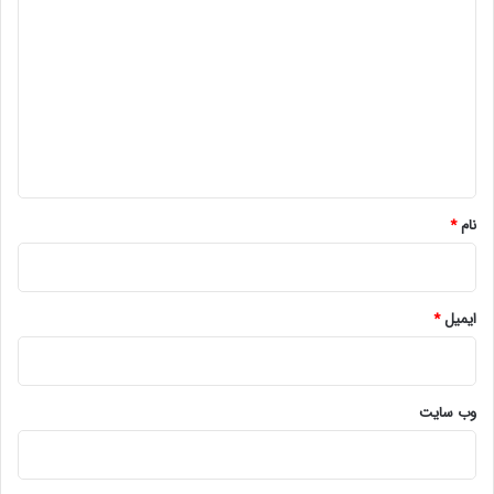
ی
د
گ
ا
ه
*
نام
*
ایمیل
*
وب‌ سایت