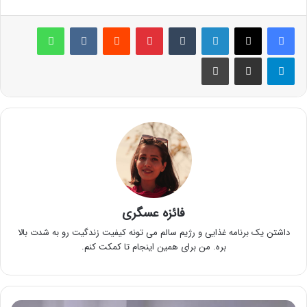
لینکدین
‫تامبلر
پینترست
‫رددیت
‫VKontakte
واتس آپ
تلگرام
اشتراک گذاری از طریق ایمیل
چاپ
فائزه عسگری
داشتن یک برنامه غذایی و رژیم سالم می تونه کیفیت زندگیت رو به شدت بالا
بره. من برای همین اینجام تا کمکت کنم.
بهترین