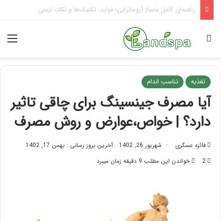
تاثیر ماساژ بر افسردگی؛ با ماساژ درمانی افسردگی را درمان کنید!
جستجو برای
منو
تغذیه
تناسب اندام
آیا مصرف جینسینگ برای چاقی تاثیر
دارد؟ | خواص،عوارض و روش مصرف
فائزه عسگری
شهریور 26, 1402
آخرین بروز رسانی : بهمن 17, 1402
2
خواندن این مطلب 9 دقیقه زمان میبرد