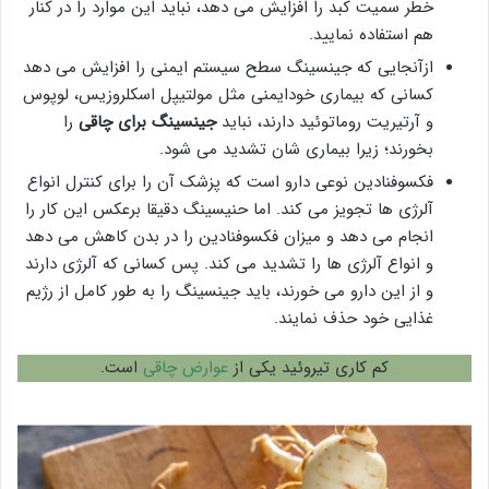
خطر سمیت کبد را افزایش می دهد، نباید این موارد را در کنار
هم استفاده نمایید.
ازآنجایی که جینسینگ سطح سیستم ایمنی را افزایش می دهد
کسانی که بیماری خودایمنی مثل مولتیپل اسکلروزیس، لوپوس
و آرتیریت روماتوئید دارند، نباید
جینسینگ برای چاقی
را
بخورند؛ زیرا بیماری شان تشدید می شود.
فکسوفنادین نوعی دارو است که پزشک آن را برای کنترل انواع
آلرژی ها تجویز می کند. اما حنیسینگ دقیقا برعکس این کار را
انجام می دهد و میزان فکسوفنادین را در بدن کاهش می دهد
و انواع آلرژی ها را تشدید می کند. پس کسانی که آلرژی دارند
و از این دارو می خورند، باید جینسینگ را به طور کامل از رژیم
غذایی خود حذف نمایند.
کم کاری تیروئید یکی از
عوارض چاقی
است.