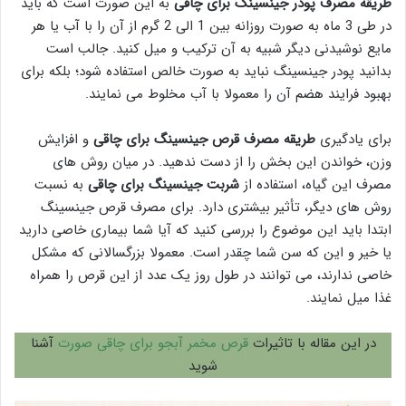
طریقه مصرف
پودر
جینسینگ برای چاقی
به این صورت است که باید
در طی 3 ماه به صورت روزانه بین 1 الی 2 گرم از آن را با آب یا هر
مایع نوشیدنی دیگر شبیه به آن ترکیب و میل کنید. جالب است
بدانید پودر جینسینگ نباید به صورت خالص استفاده شود؛ بلکه برای
بهبود فرایند هضم آن را معمولا با آب مخلوط می نمایند.
برای یادگیری
طریقه مصرف قرص
جینسینگ برای چاقی
و افزایش
وزن، خواندن این بخش را از دست ندهید. در میان روش های
مصرف این گیاه، استفاده از
شربت جینسینگ برای چاقی
به نسبت
روش های دیگر، تأثیر بیشتری دارد. برای مصرف قرص جینسینگ
ابتدا باید این موضوع را بررسی کنید که آیا شما بیماری خاصی دارید
یا خیر و این که سن شما چقدر است. معمولا بزرگسالانی که مشکل
خاصی ندارند، می توانند در طول روز یک عدد از این قرص را همراه
غذا میل نمایند.
در این مقاله با تاثیرات
قرص مخمر آبجو برای چاقی صورت
آشنا
شوید