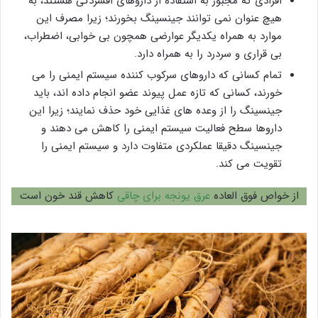
افرادی که مجبور به استفاده از داروهای افسردگی هستند، به
هیچ عنوان نمی توانند جینسینگ بخورند؛ زیرا مصرف این
موارد به همراه یکدیگر عوارضی همچون بی خوابی، اضطراب،
بی قراری و سردرد را به همراه دارد.
تمام کسانی که داروهای سرکوب کننده سیستم ایمنی را می
خورند، کسانی که تازه عمل پیوند عضو انجام داده اند، باید
جینسینگ را از وعده های غذایی خود حذف نمایند؛ زیرا این
داروها سطح فعالیت سیستم ایمنی را کاهش می دهند و
جینسینگ دقیقا عملکردی متفاوت دارد و سیستم ایمنی را
تقویت می کند.
از خواص فوق العاده
عرق یونجه برای چاقی
کاهش قند خون است