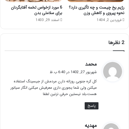
رژیم یخ چیست و چه تأثیری دارد؟
6 مورد ازخواص تخمه آفتابگردان
نحوه پیروی و کاهش وزن
برای سلامتی بدن
فروردین 2, 1404
اسفند 29, 1403
‫2 نظرها
گ
محمد
ف
شهریور 27, 1402 در 6:40 ب.ظ
ت
کل کره جنوبی روزانه دارن مردمش از جیسینگ استفاده
:
میکنن ولی شما یجوری داری معرفیش میکنی انگار سیانور
هست،بلد نیستین حرفی نزنین لطفا
پاسخ
گ
مهدیه