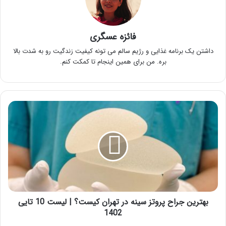
فائزه عسگری
داشتن یک برنامه غذایی و رژیم سالم می تونه کیفیت زندگیت رو به شدت بالا
بره. من برای همین اینجام تا کمکت کنم.
بهترين
جراح
پروتز
سينه
در
تهران
کیست؟
|
لیست
10
بهترين جراح پروتز سينه در تهران کیست؟ | لیست 10 تایی
تایی
1402
1402