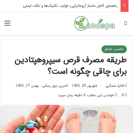
تاثیر ماساژ بر افسردگی؛ با ماساژ درمانی افسردگی را درمان کنید!
جستجو برای
منو
تناسب اندام
طریقه مصرف قرص سیپروهپتادین
برای چاقی چگونه است؟
فائزه عسگری
شهریور 25, 1402
آخرین بروز رسانی : بهمن 17, 1402
0
خواندن این مطلب 6 دقیقه زمان میبرد