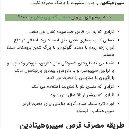
سیپروهپتادین
را بدون مشورت با پزشک مصرف نکنید.
مقاله پیشنهادی:عوارض
جینسینگ برای چاقی
چیست؟
افرادی که به این قرص حساسیت نشان می دهند
کسانی که به بیماری هایی مثل انسداد رود، اختلال در دفع
ادرار، زخم روده یا معده، گلوکوم و یا بزرگ شدن پروستات مبتلا
هستند
اشخاصی که داروهای افسردگی مثل فنلزین، ایزوکاربوکسازید و
یا ترانیل سیپرومین و یا داروهای بیماری پارکینسون مانند
رازاگیلین یا سلژیلین را مصرف می کنند
افرادی که متیلن بلو یا لینزولید استفاده می کنند
افرادی که بیشتر از 65 سال سن دارند
نوزاد تازه متولد شده، گزینه مناسبی برای مصرف قرص
سیپروهپتادین نیست.
طریقه مصرف قرص سیپروهپتادین