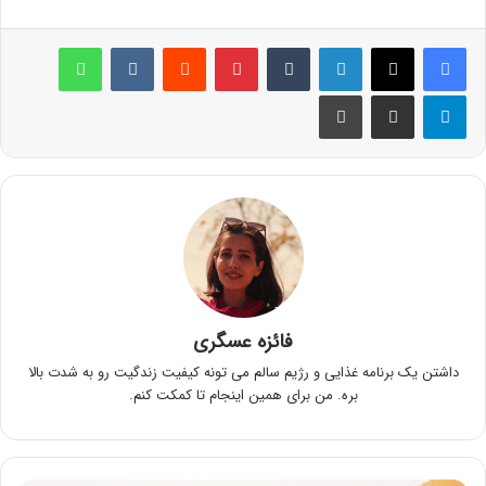
لینکدین
‫تامبلر
پینترست
‫رددیت
‫VKontakte
واتس آپ
تلگرام
اشتراک گذاری از طریق ایمیل
چاپ
فائزه عسگری
داشتن یک برنامه غذایی و رژیم سالم می تونه کیفیت زندگیت رو به شدت بالا
بره. من برای همین اینجام تا کمکت کنم.