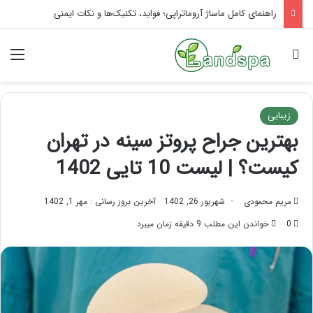
تاثیر ماساژ بر افسردگی؛ با ماساژ درمانی افسردگی را درمان کنید!
جستجو برای
منو
زیبایی
بهترين جراح پروتز سينه در تهران
کیست؟ | لیست 10 تایی 1402
مریم محمودی
شهریور 26, 1402
آخرین بروز رسانی : مهر 1, 1402
0
خواندن این مطلب 9 دقیقه زمان میبرد