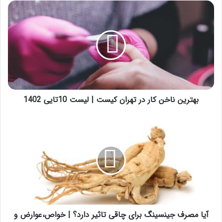
بهترین
ناخن
کار
در
تهران
کیست
|
لیست
10تایی
1402
بهترین ناخن کار در تهران کیست | لیست 10تایی 1402
آیا
مصرف
جینسینگ
برای
چاقی
تاثیر
دارد؟
|
خواص،عوارض
و
آیا مصرف جینسینگ برای چاقی تاثیر دارد؟ | خواص،عوارض و