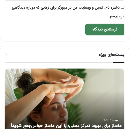
ذخیره نام، ایمیل و وبسایت من در مرورگر برای زمانی که دوباره دیدگاهی
می‌نویسم.
پست‌های ویژه
ماساژ
راه
برای
کام
بهبود
آمو
تمرکز
ماسا
ذهنی؛
لب
با
بعد
این
از
ماساژ
تزر
حواس‌جمع
ژل
مرداد 6, 1404
ماساژ برای بهبود تمرکز ذهنی؛ با این ماساژ حواس‌جمع شوید!
ر
شوید!