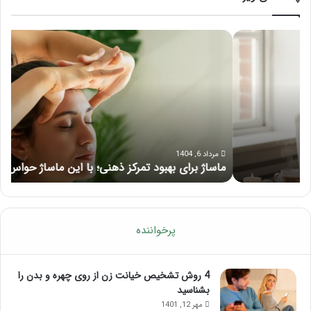
ماساژ
راه
برای
کام
بهبود
آمو
تمرکز
ماسا
ذهنی؛
لب
با
بعد
این
از
ماساژ
تزر
حواس‌جمع
ژل
مرداد 6, 1404
ماساژ برای بهبود تمرکز ذهنی؛ با این ماساژ حواس‌جمع شوید!
ر
شوید!
پرخواننده
4 روش تشخیص خیانت زن از روی چهره و بدن را
بشناسید
مهر 12, 1401