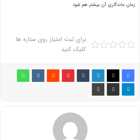
زمان ماندگاری آن بیشتر هم شود.
برای ثبت امتیاز روی ستاره ها
کلیک کنید
لینکدین
‫تامبلر
پینترست
‫رددیت
‫VKontakte
واتس آپ
تلگرام
اشتراک گذاری از طریق ایمیل
چاپ