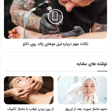
مهم
درباره
لیزر
موهای
زائد
روی
تاتو
نکات مهم درباره لیزر موهای زائد روی تاتو
نوشته های مشابه
نحوه ماساژ صورت بعد از تزریق
از بین بردن غبغب با ماساژ: تکنیک