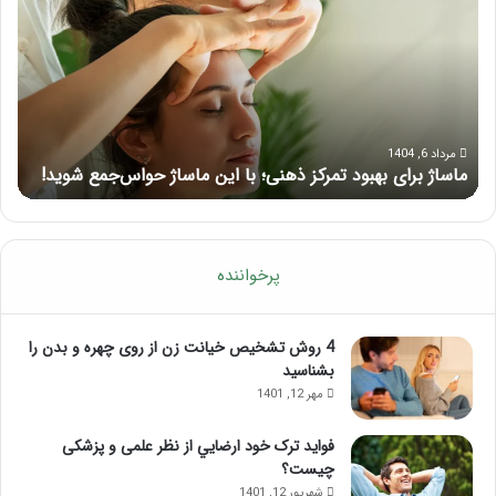
بهبود
آمو
تمرکز
ماسا
ذهنی؛
لب
با
بعد
این
از
ماساژ
تزر
حواس‌جمع
ژل
مرداد 6, 1404
ماساژ برای بهبود تمرکز ذهنی؛ با این ماساژ حواس‌جمع شوید!
ر
شوید!
پرخواننده
4 روش تشخیص خیانت زن از روی چهره و بدن را
بشناسید
مهر 12, 1401
فواید ترک خود ارضايي از نظر علمی و پزشکی
چیست؟
شهریور 12, 1401