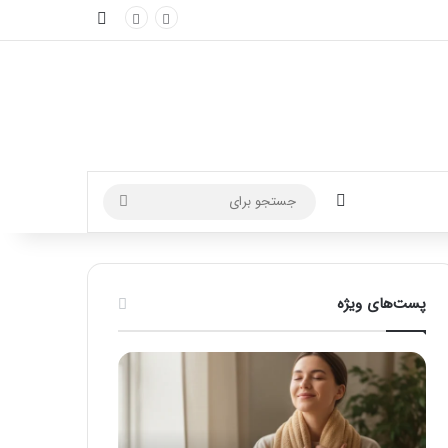
نوارکناری
تغییر پوسته
جستجو
برای
پست‌های ویژه
ماساژ
راهنمای
برای
کامل
بهبود
آموزش
تمرکز
ماساژ
ذهنی؛
لب