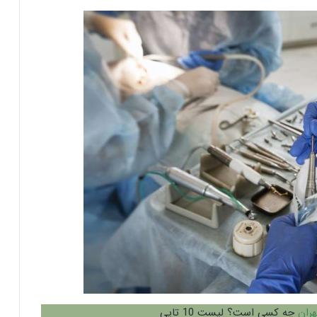
هران
چه کسی است؟ لیست 10 تایی