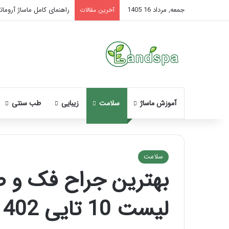
جمعه, مرداد 16 1405
راهنمای کامل ماساژ آروماتر
آخرین مقالات
آموزش ماساژ
سلامت
زیبایی
طب سنتی
سلامت
بهترین جراح فک و ص
نحوه
ماساژ
لیست 10 تایی 1402
صورت
بعد
از