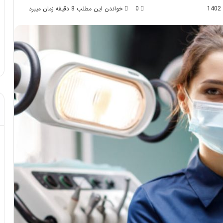
0
خواندن این مطلب 8 دقیقه زمان میبرد
د از تزریق چربی؛
مهر 8, 1404
!
آموزش شکستن قولنج در خانه