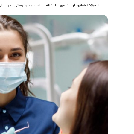
میلاد اعتمادی فر
مهر 10, 1402
تزریق
آخرین بروز رسانی : مهر 17, 1402
چربی؛
تیر 28, 1404
بایدها
نحوه ماساژ صورت بع
و
بایدها و نبایدهای آن
نبایدهای
آن!