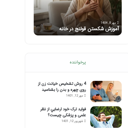
با
بعد
این
از
مرداد 6, 1404
مرداد 5, 1404
ماساژ
تزریق
ماساژ برای بهبود تمرکز ذهنی؛ با این
راهنمای کامل آم
حواس‌جمع
ژل
ماساژ حواس‌جمع شوید!
تزریق ژل
شوید!
پرخواننده
4 روش تشخیص خیانت زن از
روی چهره و بدن را بشناسید
مهر 12, 1401
فواید ترک خود ارضايي از نظر
علمی و پزشکی چیست؟
شهریور 12, 1401