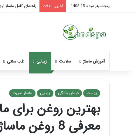
پنجشنبه, مرداد 15 1405
راهنمای کامل ماساژ آروم
آخرین مقالات
آموزش ماساژ
سلامت
زیبایی
طب سنتی
پوست
درمان خانگی
زیبایی
ماساژ صورت
بهترین روغن برای 
نحوه
ماساژ
معرفی 8 روغن ماساژ صورت
صورت
بعد
از