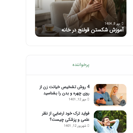
با
بعد
این
از
مرداد 6, 1404
مرداد 5, 1404
ماساژ
تزریق
ماساژ برای بهبود تمرکز ذهنی؛ با این
راهنمای کامل آم
حواس‌جمع
ژل
ماساژ حواس‌جمع شوید!
تزریق ژل
شوید!
پرخواننده
4 روش تشخیص خیانت زن از
روی چهره و بدن را بشناسید
مهر 12, 1401
فواید ترک خود ارضايي از نظر
علمی و پزشکی چیست؟
شهریور 12, 1401