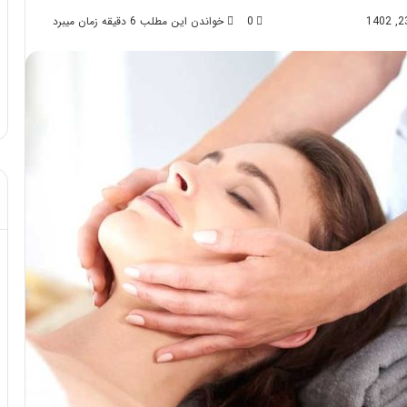
0
خواندن این مطلب 6 دقیقه زمان میبرد
د از تزریق چربی؛
مهر 8, 1404
!
آموزش شکستن قولنج در خانه