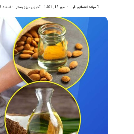
تزریق
میلاد اعتمادی فر
مهر 18, 1401
آخرین بروز رسانی : اسفند 23, 1402
چربی؛
تیر 28, 1404
بایدها
نحوه ماساژ صورت بع
و
بایدها و نبایدهای آن
نبایدهای
آن!