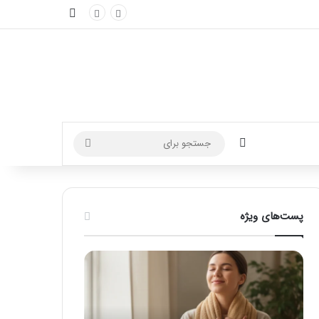
نوارکناری
تغییر پوسته
جستجو
برای
پست‌های ویژه
ماساژ
راهنمای
برای
کامل
بهبود
آموزش
تمرکز
ماساژ
ذهنی؛
لب