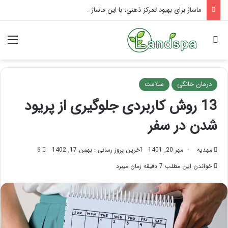
ماساژ برای بهبود تمرکز ذهنی؛ با این ماساژ حواس‌جمع شوید!
جستجو برای
منو
درمان خانگی
سلامت
13 روش کاربردی جلوگیری از پریود
شدن در سفر
مهدیه
مهر 20, 1401
آخرین بروز رسانی : بهمن 17, 1402
6
خواندن این مطلب 7 دقیقه زمان میبرد