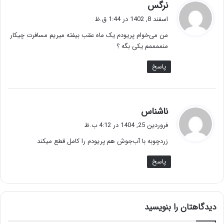
گ
نرگس
ف
اسفند 8, 1402 در 1:44 ق.ظ
ت
من می‌خوام پریودم یک ماه عقب بیفته میریم مسافرت چیکار
:
منممممم یکی بگه ؟
پاسخ
گ
ناشناس
ف
فروردین 25, 1404 در 4:12 ب.ظ
ت
زردچوبه با آب‌جوش هم پریودم را کامل قطع میکند
:
پاسخ
دیدگاهتان را بنویسید