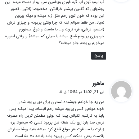
اب لیمو توی اب گرم فوری ویتامین سی رو از دست میده. این
:
روشهایی که گفتین بیشتر خرافاتن. مخصوصا ژلاتین. تصور
این بوده که خون توی رحم مثل ژله میشه و دیگه بیرون
نمیاد. من فقط سوالم اینه که چرا وقتی پریودم و چیزای ترش
(ابلیمو، ترشی، قره قروت و… یا ماست و دوغ میخورم
خونریزی پریودم قطع میشه یا خیلی کم میشه؟ و وقتی آبغوره
میخورم پریودم جلو میوفته؟
پاسخ
گ
ماهور
ف
تیر 21, 1402 در 10:54 ق.ظ
ت
من یه جا خوندم جوشنده نسترن برای دیر پریود شدن
:
خوبه.موقعی کسی پریود میشه رحم انبساط پیدا میکنه پس
باید یه کارکنیم انقباض پیدا کنه .ولی مطمئن ترین راه مصرف
قرص ضد بارداری یک هفته قبل پریود کسی که میخواد بره
زیارت یا مسافرت هر موقع قطع کرد میشه بقیه روشا خطرش
بالاست یعنی ممکنه کسی پریود بشه یانشه ۵۰ ۵۰ است