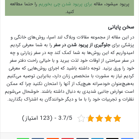
پریود میشود، مقاله
برای پریود شدن چی بخوریم
را حتما مطالعه
کنید.
سخن پایانی
در این مقاله از مجموعه مقالات وبلاگ لند اسپا، روش‌های خانگی و
پزشکی برای
جلوگیری از پریود شدن در سفر
را به شما معرفی کردیم.
امیدواریم که این روش‌ها به شما کمک کند چه در سفر زیارتی و چه
در سفر سیاحتی از اوقات خود لذت ببرید و با خیالی راحت دفتر سفر
خود را ورق بزنید. توجه داشته باشید که اجرای روش‌هایی که معرفی
کردیم نیاز به مشورت با متخصص زنان دارد، بنابراین توصیه می‌کنیم
به‌هیچ‌عنوان خودسرانه هیچ‌یک از آنها را امتحان نکنید چرا که ممکن
است عوارض جانبی شدیدی به دنبال داشته باشند. خوشحال می‌شویم
نظرات و تجربیات خود را با ما و دیگر خوانندگان به اشتراک بگذارید.
3.7/5 - (123 امتیاز)
لینکدین
‫تامبلر
پینترست
‫رددیت
‫VKontakte
واتس آپ