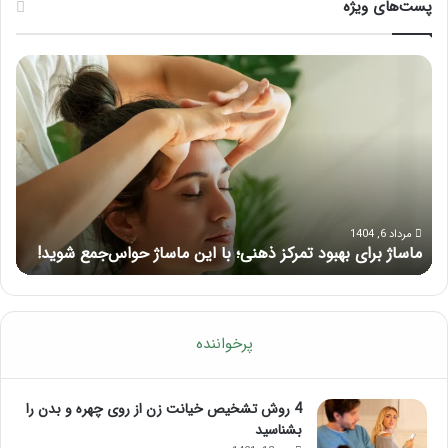
پست‌های ویژه
م
ر
ا
ا
س
ه
ا
ن
ژ
م
ب
ا
ر
ی
ا
ک
ی
ا
مرداد 6, 1404
ماساژ برای بهبود تمرکز ذهنی؛ با این ماساژ حواس‌جمع شوید!
ر
ب
م
ه
ل
ب
آ
و
م
د
و
پرخواننده
ت
ز
م
ش
ر
م
4 روش تشخیص خیانت زن از روی چهره و بدن را
ک
ا
بشناسید
ز
س