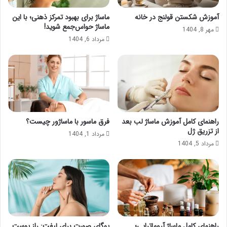
ش
ا
ت
آموزش شکستن قولنج در خانه
ماساژ برای بهبود تمرکز ذهنی؛ با این
ن
ه
ماساژ حواس‌جمع شوید!
مهر 8, 1404
آ
ب
مرداد 6, 1404
ن
ا
چ
ش
گ
ی
و
م
ن
؟
ه
ا
س
راهنمای کامل آموزش ماساژ لب بعد
فرق ماسور با ماساژور چیست؟
ت
از تزریق ژل
مرداد 1, 1404
؟
مرداد 5, 1404
راهنمای کامل ماساژ آروماتراپی؛
یوگای صورت برای لیفت: راز پوست