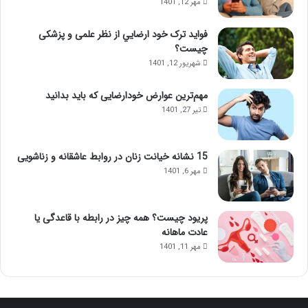
مهر 12, 1401
ذ
ا
ه
ژ
فواید ترک خود ارضايي از نظر علمی و پزشکی
ن
ل
چیست؟
ی
ب
شهریور 12, 1401
؛
ب
ب
ع
مهم‌ترین عوارض خودارضایی که باید بدانید
ا
د
تیر 27, 1401
ا
ا
ی
ز
ن
ت
م
ز
15 نشانه خیانت زنان در روابط عاشقانه و زناشویی
ا
ر
مهر 6, 1401
س
ی
ا
ق
ژ
ژ
پریود چیست؟ همه چیز در رابطه با قاعدگی یا
ح
ل
عادت ماهانه
و
مهر 11, 1401
ا
س‌
ج
م