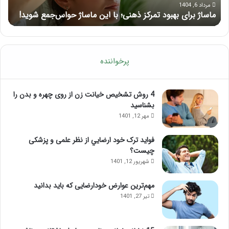
حواس‌جمع
ژل
مرداد 6, 1404
ماساژ برای بهبود تمرکز ذهنی؛ با این ماساژ حواس‌جمع شوید!
ر
شوید!
پرخواننده
4 روش تشخیص خیانت زن از روی چهره و بدن را
بشناسید
مهر 12, 1401
فواید ترک خود ارضايي از نظر علمی و پزشکی
چیست؟
شهریور 12, 1401
مهم‌ترین عوارض خودارضایی که باید بدانید
تیر 27, 1401