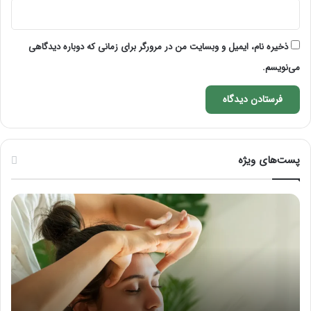
ذخیره نام، ایمیل و وبسایت من در مرورگر برای زمانی که دوباره دیدگاهی
می‌نویسم.
پست‌های ویژه
ماساژ
راه
برای
کام
بهبود
آمو
تمرکز
ماسا
ذهنی؛
لب
با
بعد
این
از
ماساژ
تزر