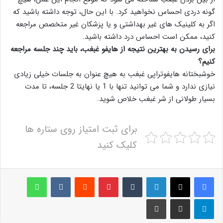
گونه دردی احساس نخواهید کرد. با این حال، توجه داشته باشید که
اگر به کلینیک های غیر بهداشتی و یا پزشکان غیر متخصص مراجعه
کنید، ممکن است احساس درد داشته باشید.
برای رسیدن به بهترین نتیجه از هایفو غبغب، باید چند جلسه مراجعه
کنیم؟
خوشبختانه هایفوتراپی غبغب به هیچ عنوان به جلسات خیلی زیادی
نیازی ندارد و شما می توانید تنها با 1 یا نهایتا 2 جلسه، تا مدت
بسیار طولانی از شر غبغب خلاص شوید.
برای ثبت امتیاز روی ستاره ها
کلیک کنید
لینکدین
‫تامبلر
پینترست
‫رددیت
‫VKontakte
واتس آپ
تلگرام
اشتراک گذاری از طریق ایمیل
چاپ