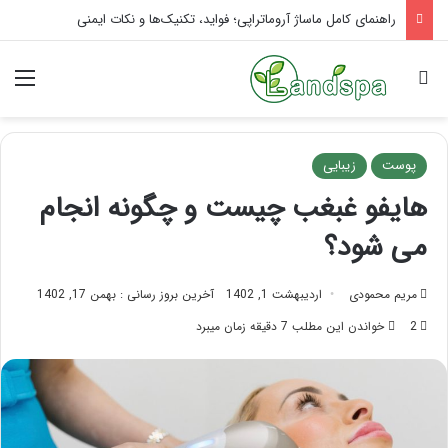
تاثیر ماساژ بر افسردگی؛ با ماساژ درمانی افسردگی را درمان کنید!
جستجو برای
منو
پوست
زیبایی
هایفو غبغب چیست و چگونه انجام
می شود؟
مریم محمودی
اردیبهشت 1, 1402
آخرین بروز رسانی : بهمن 17, 1402
2
خواندن این مطلب 7 دقیقه زمان میبرد