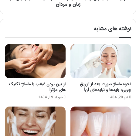
ازدواج
زنان و مردان
در
زنان
و
نوشته های مشابه
مردان
نحوه ماساژ صورت بعد از تزریق
از بین بردن غبغب با ماساژ: تکنیک
چربی؛ بایدها و نبایدهای آن!
های مؤثر!
تیر 28, 1404
خرداد 19, 1404