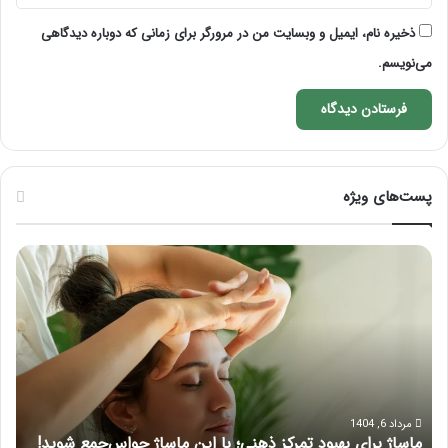
ذخیره نام، ایمیل و وبسایت من در مرورگر برای زمانی که دوباره دیدگاهی
می‌نویسم.
پست‌های ویژه
راهنمای
فرق
کامل
ماس
آموزش
با
ماساژ
ماسا
لب
چی
بعد
از
تزریق
ژل
مرداد 5, 1404
راهنمای کامل آموزش ماساژ لب بعد از تزریق ژل
ف