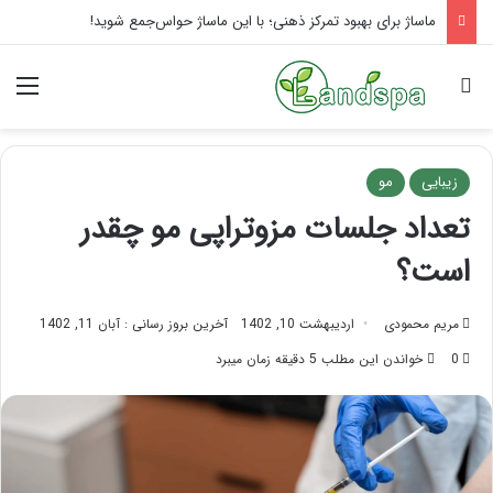
ماساژ برای بهبود تمرکز ذهنی؛ با این ماساژ حواس‌جمع شوید!
جستجو برای
منو
زیبایی
مو
تعداد جلسات مزوتراپی مو چقدر
است؟
مریم محمودی
اردیبهشت 10, 1402
آخرین بروز رسانی : آبان 11, 1402
0
خواندن این مطلب 5 دقیقه زمان میبرد