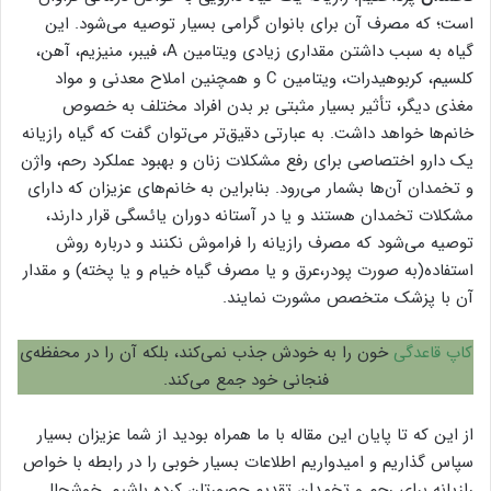
است؛ که مصرف آن برای بانوان گرامی بسیار توصیه می‌شود. این
گیاه به سبب داشتن مقداری زیادی ویتامین A، فیبر، منیزیم، آهن،
کلسیم، کربوهیدرات، ویتامین C و همچنین املاح معدنی و مواد
مغذی دیگر، تأثیر بسیار مثبتی بر بدن افراد مختلف به خصوص
خانم‌ها خواهد داشت. به‌ عبارتی دقیق‌تر می‌توان گفت که گیاه رازیانه
یک دارو اختصاصی برای رفع مشکلات زنان و بهبود عملکرد رحم، واژن
و تخمدان آن‌ها بشمار می‌رود. بنابراین به خانم‌های عزیزان که دارای
مشکلات تخمدان هستند و یا در آستانه دوران یائسگی قرار دارند،
توصیه می‌شود که مصرف رازیانه را فراموش نکنند و درباره روش
استفاده(به‌ صورت پودر،عرق و یا مصرف گیاه خیام و یا پخته) و مقدار
آن با پزشک متخصص مشورت نمایند.
کاپ قاعدگی
خون را به خودش جذب نمی‌کند، بلکه آن را در محفظه‌ی
فنجانی خود جمع می‌کند.
از این که تا پایان این مقاله با ما همراه بودید از شما عزیزان بسیار
سپاس گذاریم و امیدواریم اطلاعات بسیار خوبی را در رابطه با خواص
رازیانه برای رحم و تخمدان تقدیم حصورتان کرده باشیم. خوشحال