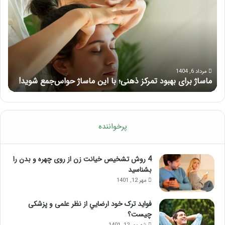
بهبود
آمو
تمرکز
ماسا
ذهنی؛
لب
با
بعد
این
از
ماساژ
تزر
حواس‌جمع
ژل
مرداد 6, 1404
ماساژ برای بهبود تمرکز ذهنی؛ با این ماساژ حواس‌جمع شوید!
ر
شوید!
پرخواننده
4 روش تشخیص خیانت زن از روی چهره و بدن را
بشناسید
مهر 12, 1401
فواید ترک خود ارضايي از نظر علمی و پزشکی
چیست؟