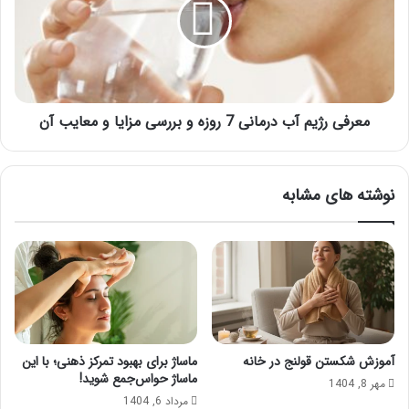
درمانی
7
روزه
و
بررسی
مزایا
و
معرفی رژیم آب درمانی 7 روزه و بررسی مزایا و معایب آن
معایب
آن
نوشته های مشابه
آموزش شکستن قولنج در خانه
ماساژ برای بهبود تمرکز ذهنی؛ با این
ماساژ حواس‌جمع شوید!
مهر 8, 1404
مرداد 6, 1404