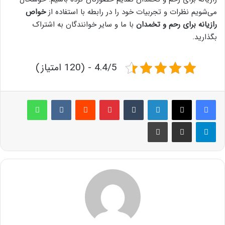
می‌شویم نظرات و تجربیات خود را در رابطه با استفاده از
خواص
رازیانه برای رحم و تخمدان
با ما و سایر خوانندگان به اشتراک
بگذارید.
4.4/5 - (120 امتیاز)
لینکدین
‫تامبلر
پینترست
‫رددیت
‫VKontakte
واتس آپ
تلگرام
اشتراک گذاری از طریق ایمیل
چاپ