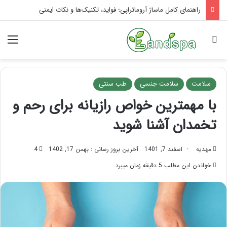
تاثیر ماساژ بر افسردگی؛ با ماساژ درمانی افسردگی را درمان کنید!
جستجو برای
منو
سلامت
سلامت جنسی
طب سنتی
با مهمترین خواص رازیانه برای رحم و
تخمدان آشنا شوید
مهدیه
اسفند 7, 1401
آخرین بروز رسانی : بهمن 17, 1402
4
خواندن این مطلب 5 دقیقه زمان میبرد