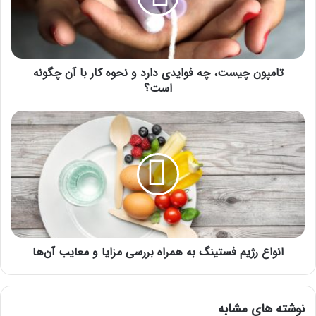
و
نحوه
کار
با
آن
تامپون چیست، چه فوایدی دارد و نحوه کار با آن چگونه
چگونه
است؟
است؟
انواع
رژیم
فستینگ
به
همراه
بررسی
مزایا
و
معایب
آن‌ها
انواع رژیم فستینگ به همراه بررسی مزایا و معایب آن‌ها
نوشته های مشابه