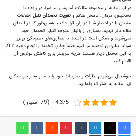
در این مقاله از مجموعه مقالات آموزشی لنداسپا، در رابطه با
تشخیص، درمان، کاهش علائم و
تقویت تخمدان تنبل
اطلاعات
مفیدی را در اختیار شما عزیزان قرار دادیم. همان‌طور که در ابتدای
مقاله ذکر کردیم، بسیاری از بانوان متوجه تنبلی تخمدان خود
نمی‌شوند و ممکن است در آینده، با بیماری‌های خطرناکی روبرو
شوند؛ بنابراین توصیه می‌کنیم حتماً چکاپ تخمدان انجام دهید تا اگر
به این مشکل دچار هستید هرچه سریعتر برای کاهش عوارض آن
اقدام کنید.
خوشحال می‌شویم نظرات و تجربیات خود را با ما و سایر خوانندگان
این مقاله به اشتراک بگذارید.
4.3/5 - (79 امتیاز)
لینکدین
‫تامبلر
پینترست
‫رددیت
‫VKontakte
واتس آپ
تلگرام
اشتراک گذاری از طریق ایمیل
چاپ