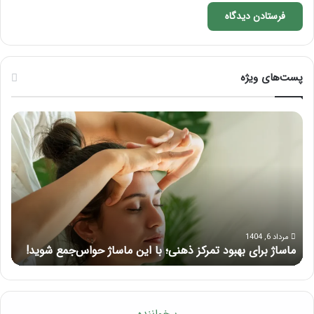
پست‌های ویژه
ماساژ
راه
برای
کام
بهبود
آمو
تمرکز
ماسا
ذهنی؛
لب
با
بعد
این
از
ماساژ
تزر
حواس‌جمع
ژل
مرداد 6, 1404
ماساژ برای بهبود تمرکز ذهنی؛ با این ماساژ حواس‌جمع شوید!
ر
شوید!
پرخواننده