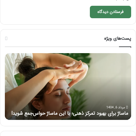
پست‌های ویژه
ماساژ
راه
برای
کام
بهبود
آمو
تمرکز
ماسا
ذهنی؛
لب
با
بعد
این
از
ماساژ
تزر
حواس‌جمع
ژل
مرداد 6, 1404
ماساژ برای بهبود تمرکز ذهنی؛ با این ماساژ حواس‌جمع شوید!
ر
شوید!