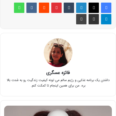
لینکدین
‫تامبلر
پینترست
‫رددیت
‫VKontakte
واتس آپ
تلگرام
اشتراک گذاری از طریق ایمیل
چاپ
فائزه عسگری
داشتن یک برنامه غذایی و رژیم سالم می تونه کیفیت زندگیت رو به شدت بالا
بره. من برای همین اینجام تا کمکت کنم.
اختلال
دو