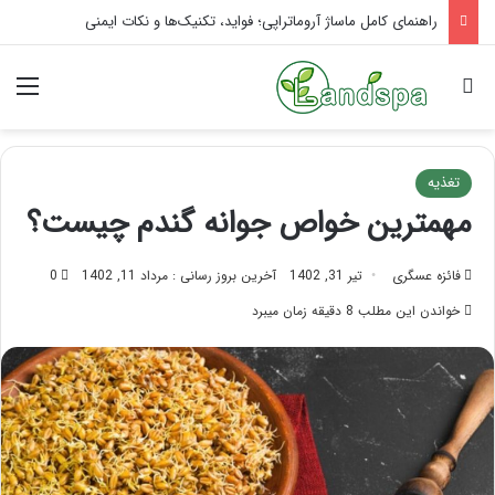
تاثیر ماساژ بر افسردگی؛ با ماساژ درمانی افسردگی را درمان کنید!
جستجو برای
منو
تغذیه
مهمترین خواص جوانه گندم چیست؟
فائزه عسگری
تیر 31, 1402
آخرین بروز رسانی : مرداد 11, 1402
0
خواندن این مطلب 8 دقیقه زمان میبرد