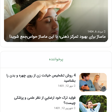
تمرکز
ماسا
ذهنی؛
لب
با
بعد
این
از
ماساژ
تزر
حواس‌جمع
ژل
مرداد 6, 1404
ماساژ برای بهبود تمرکز ذهنی؛ با این ماساژ حواس‌جمع شوید!
ر
شوید!
پرخواننده
4 روش تشخیص خیانت زن از روی چهره و بدن را
بشناسید
مهر 12, 1401
فواید ترک خود ارضايي از نظر علمی و پزشکی
چیست؟
شهریور 12, 1401