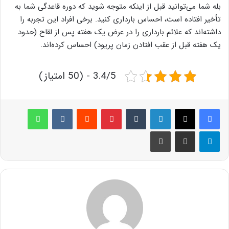
بله شما می‌توانید قبل از اینکه متوجه شوید که دوره قاعدگی شما به
تأخیر افتاده است، احساس بارداری کنید. برخی افراد این تجربه را
داشته‌اند که علائم بارداری را در عرض یک هفته پس از لقاح (حدود
یک هفته قبل از عقب افتادن زمان پریود) احساس کرده‌اند.
3.4/5 - (50 امتیاز)
لینکدین
‫تامبلر
پینترست
‫رددیت
‫VKontakte
واتس آپ
تلگرام
اشتراک گذاری از طریق ایمیل
چاپ