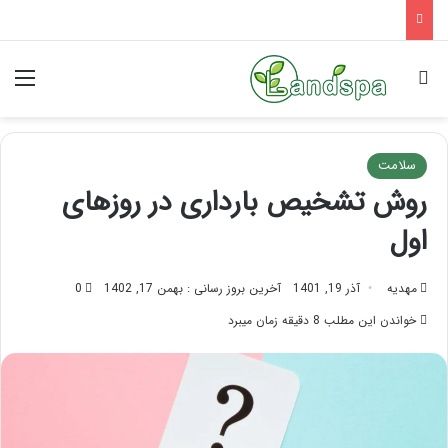
تاثیر ماساژ بر افسردگی؛ با ماساژ درمانی افسردگی را درمان کنید!
جستجو برای
منو
سلامت
روش تشخیص بارداری در روزهای
اول
مهدیه
آذر 19, 1401
آخرین بروز رسانی : بهمن 17, 1402
0
خواندن این مطلب 8 دقیقه زمان میبرد