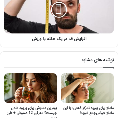
یک
هفته
با
ورزش
افزایش قد در یک هفته با ورزش
نوشته های مشابه
ماساژ برای بهبود تمرکز ذهنی؛ با این
بهترین دمنوش برای پریود شدن
ماساژ حواس‌جمع شوید!
چیست؟ معرفی 12 دمنوش + طرز
تهیه