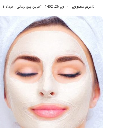
تزریق
مریم محمودی
دی 26, 1402
آخرین بروز رسانی : خرداد 8, 1404
چربی؛
تیر 28, 1404
بایدها
نحوه ماساژ صورت بع
و
بایدها و نبایدهای آن
نبایدهای
آن!