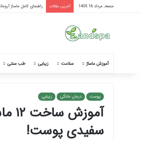
جمعه, مرداد 16 1405
راهنمای کامل ماساژ آروماتر
آخرین مقالات
آموزش ماساژ
سلامت
زیبایی
طب سنتی
پوست
درمان خانگی
زیبایی
آموز
نحوه
ماساژ
سفیدی پوست!
صورت
بعد
از