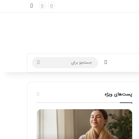
نوارکناری
تغییر پوسته
جستجو
برای
پست‌های ویژه
ماساژ
راهنمای
برای
کامل
بهبود
آموزش
تمرکز
ماساژ
ذهنی؛
لب