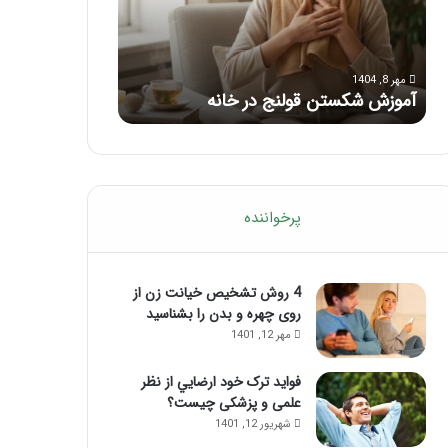
با
بعد
این
از
مرداد 6, 1404
مرداد 5, 1404
ماساژ
تزریق
ماساژ برای بهبود تمرکز ذهنی؛ با این
راهنمای کامل آم
حواس‌جمع
ژل
ماساژ حواس‌جمع شوید!
تزریق ژل
شوید!
پرخواننده
4 روش تشخیص خیانت زن از
روی چهره و بدن را بشناسید
مهر 12, 1401
فواید ترک خود ارضايي از نظر
علمی و پزشکی چیست؟
شهریور 12, 1401