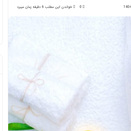
0
خواندن این مطلب 6 دقیقه زمان میبرد
د از تزریق چربی؛
مهر 8, 1404
!
آموزش شکستن قولنج در خانه