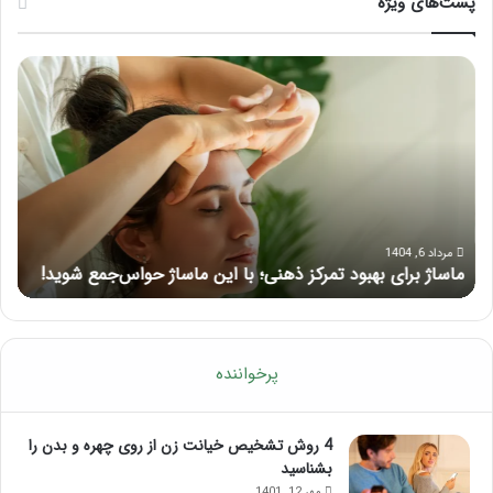
پست‌های ویژه
ماساژ
راه
برای
کام
بهبود
آمو
تمرکز
ماسا
ذهنی؛
لب
با
بعد
این
از
ماساژ
تزر
حواس‌جمع
ژل
مرداد 6, 1404
ماساژ برای بهبود تمرکز ذهنی؛ با این ماساژ حواس‌جمع شوید!
ر
شوید!
پرخواننده
4 روش تشخیص خیانت زن از روی چهره و بدن را
بشناسید
مهر 12, 1401