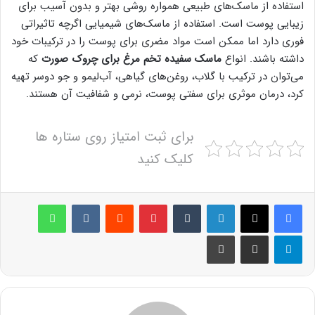
استفاده از ماسک‌های طبیعی همواره روشی بهتر و بدون آسیب برای
زیبایی پوست است. استفاده از ماسک‌های شیمیایی اگرچه تاثیراتی
فوری دارد اما ممکن است مواد مضری برای پوست را در ترکیبات خود
داشته باشند. انواع
ماسک سفیده تخم مرغ برای چروک صورت
که
می‌توان در ترکیب با گلاب، روغن‌های گیاهی، آب‌لیمو و جو دوسر تهیه
کرد، درمان موثری برای سفتی پوست، نرمی و شفافیت آن هستند.
برای ثبت امتیاز روی ستاره ها
کلیک کنید
لینکدین
‫تامبلر
پینترست
‫رددیت
‫VKontakte
واتس آپ
تلگرام
اشتراک گذاری از طریق ایمیل
چاپ