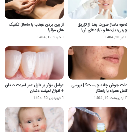
نحوه ماساژ صورت بعد از تزریق
از بین بردن غبغب با ماساژ: تکنیک
چربی؛ بایدها و نبایدهای آن!
های مؤثر!
تیر 28, 1404
خرداد 19, 1404
علت جوش چانه چیست؟ | بررسی
عوامل مؤثر بر طول عمر لمینت دندان
کامل همراه با راهکار
+ انواع لمینت دندان
اردیبهشت 10, 1404
فروردین 30, 1404