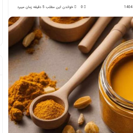
0
خواندن این مطلب 5 دقیقه زمان میبرد
د از تزریق چربی؛
مهر 8, 1404
!
آموزش شکستن قولنج در خانه