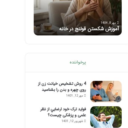
با
بعد
این
از
مرداد 6, 1404
مرداد 5, 1404
ماساژ
تزریق
ماساژ برای بهبود تمرکز ذهنی؛ با این
راهنمای کامل آم
حواس‌جمع
ژل
ماساژ حواس‌جمع شوید!
تزریق ژل
شوید!
پرخواننده
4 روش تشخیص خیانت زن از
روی چهره و بدن را بشناسید
مهر 12, 1401
فواید ترک خود ارضايي از نظر
علمی و پزشکی چیست؟
شهریور 12, 1401