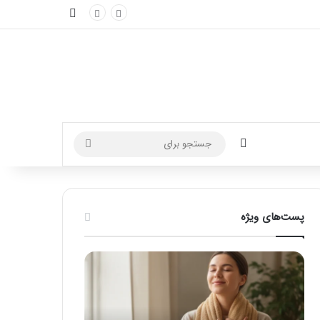
نوارکناری
تغییر پوسته
جستجو
برای
پست‌های ویژه
ماساژ
راهنمای
برای
کامل
بهبود
آموزش
تمرکز
ماساژ
ذهنی؛
لب