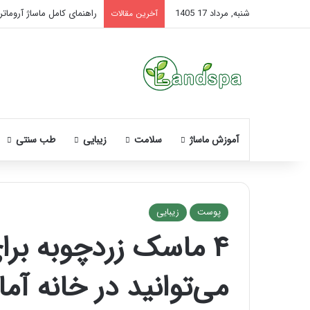
شنبه, مرداد 17 1405
راهنمای کامل ماساژ آروماتر
آخرین مقالات
آموزش ماساژ
سلامت
زیبایی
طب سنتی
پوست
زیبایی
۴ ماسک زردچوبه بر
نحوه
ماساژ
می‌توانید در خانه آما
صورت
بعد
از