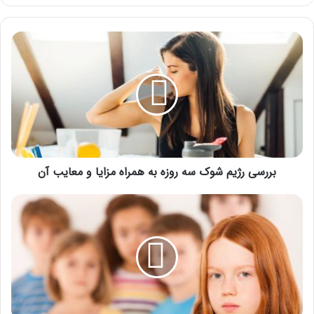
بررسی
رژیم
شوک
سه
روزه به
همراه
مزایا
و
معایب
آن
بررسی رژیم شوک سه روزه به همراه مزایا و معایب آن
بلوغ
چیست
و
چه
نشانه‌هایی
دارد؟
انواع
بلوغ