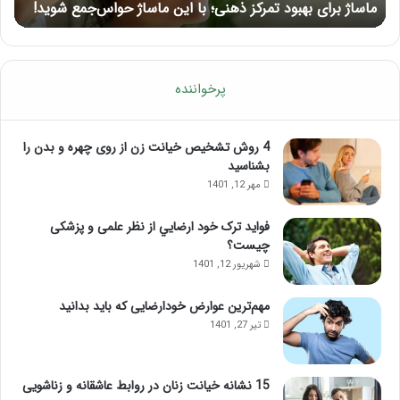
ماساژ برای بهبود تمرکز ذهنی؛ با این ماساژ حواس‌جمع شوید!
ر
شوید!
پرخواننده
4 روش تشخیص خیانت زن از روی چهره و بدن را
بشناسید
مهر 12, 1401
فواید ترک خود ارضايي از نظر علمی و پزشکی
چیست؟
شهریور 12, 1401
مهم‌ترین عوارض خودارضایی که باید بدانید
تیر 27, 1401
15 نشانه خیانت زنان در روابط عاشقانه و زناشویی