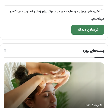
ذخیره نام، ایمیل و وبسایت من در مرورگر برای زمانی که دوباره دیدگاهی
می‌نویسم.
پست‌های ویژه
ماساژ
راه
برای
کام
بهبود
آمو
تمرکز
ماسا
ذهنی؛
لب
با
بعد
این
از
ماساژ
تزر
حواس‌جمع
ژل
مرداد 6, 1404