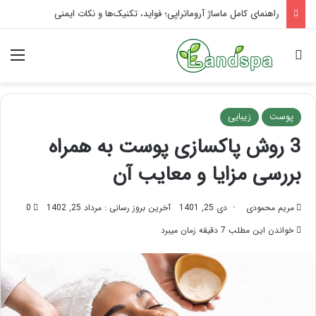
تاثیر ماساژ بر افسردگی؛ با ماساژ درمانی افسردگی را درمان کنید!
جستجو برای
منو
پوست
زیبایی
3 روش پاکسازی پوست به همراه
بررسی مزایا و معایب آن
مریم محمودی
دی 25, 1401
آخرین بروز رسانی : مرداد 25, 1402
0
خواندن این مطلب 7 دقیقه زمان میبرد