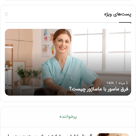
پست‌های ویژه
فرق
نحوه
ماسور
ماساژ
با
صورت
ماساژور
بعد
چیست؟
از
تزریق
چربی
بایده
و
مرداد 1, 1404
تیر 
فرق ماسور با ماساژور چیست؟
نحو
نباید
آن!
پرخواننده