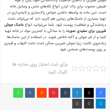
جوش شیرین با داشتن خاصیت پاک‌کنندگی خود، یکی از مواد
طبیعی محبوب برای پاک کردن انواع لکه‌های لباس و وسایل خانه
است. این ماده به واسطه داشتن خواص پاک‌سازی و لایه‌برداری در
تهیه بسیاری از ماسک‌های زیبایی هم کاربرد دارد که می‌تواند باعث
درخشندگی و شفافیت پوست شود. شما می‌توانید انواع
ماسک جوش
شیرین برای سفیدی صورت
را به سادگی با کمترین مواد در خانه تهیه
کنید و از شر جوش و آکنه خلاص شوید. در استفاده از این ماسک‌ها
زیاده‌روی نکنید؛ زیرا جوش شیرین ممکن است باعث التهاب و قرمزی
بر روی پوست‌های حساس شود.
برای ثبت امتیاز روی ستاره ها
کلیک کنید
لینکدین
‫تامبلر
پینترست
‫رددیت
‫VKontakte
واتس آپ
تلگرام
اشتراک گذاری از طریق ایمیل
چاپ