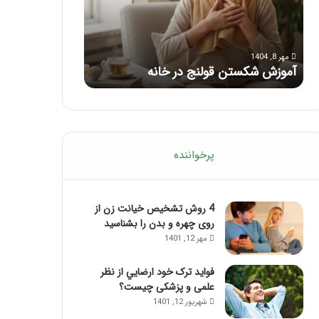
با
بعد
این
از
مرداد 6, 1404
مرداد 5,
ماساژ
تزریق
ماساژ برای بهبود تمرکز ذهنی؛ با این
راهن
حواس‌جمع
ژل
نه
ماساژ حواس‌جمع شوید!
تزری
شوید!
پرخواننده
4 روش تشخیص خیانت زن از
روی چهره و بدن را بشناسید
مهر 12, 1401
فواید ترک خود ارضايي از نظر
علمی و پزشکی چیست؟
شهریور 12, 1401