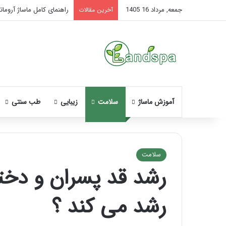
جمعه, مرداد 16 1405
راهنمای کامل ماساژ آروماتر
آخرین مقالات
آموزش ماساژ
سلامت
زیبایی
طب سنتی
سلامت
رشد قد پسران و دختر
نحوه
ماساژ
رشد می کند ؟
صورت
بعد
از