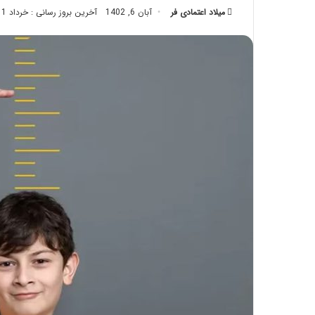
میلاد اعتمادی فر
آبان 6, 1402
تزریق
آخرین بروز رسانی : خرداد 11, 1404
چربی؛
تیر 28, 1404
بایدها
نحوه ما
و
بایدها و
نبایدهای
آن!