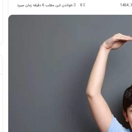
0
خواندن این مطلب 6 دقیقه زمان میبرد
ساژ صورت بعد از تزریق چربی؛
مهر 8, 1404
 نبایدهای آن!
آموزش شکستن قولنج در خا