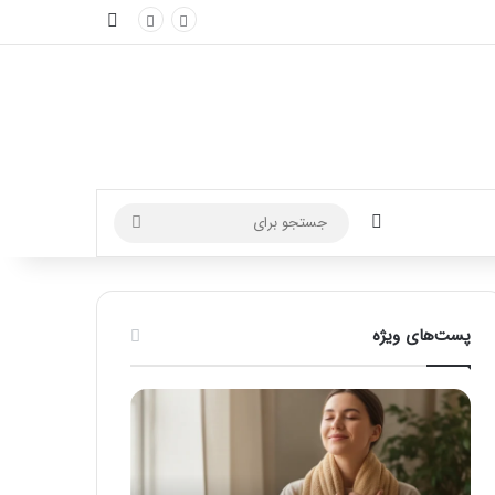
نوارکناری
تغییر پوسته
جستجو
برای
پست‌های ویژه
ماساژ
راهنمای
برای
کامل
بهبود
آموزش
تمرکز
ماساژ
ذهنی؛
لب