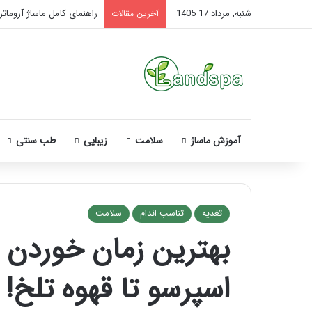
شنبه, مرداد 17 1405
راهنمای کامل ماساژ آروماتر
آخرین مقالات
آموزش ماساژ
سلامت
زیبایی
طب سنتی
تغذیه
تناسب اندام
سلامت
بهترین زمان خوردن قه
نحوه
ماساژ
اسپرسو تا قهوه تلخ!
صورت
بعد
از