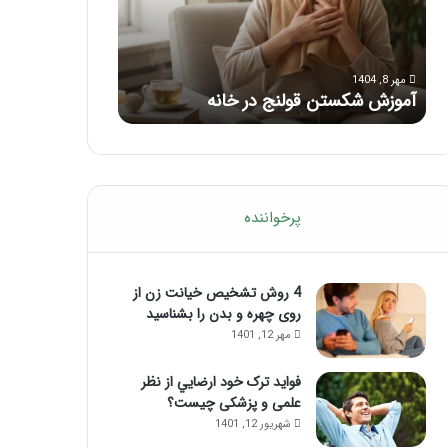
با
بعد
این
از
مرداد 6, 1404
مرداد 5, 1404
ماساژ
تزریق
ماساژ برای بهبود تمرکز ذهنی؛ با این
راهنمای کامل آم
حواس‌جمع
ژل
ماساژ حواس‌جمع شوید!
تزریق ژل
شوید!
پرخواننده
4 روش تشخیص خیانت زن از
روی چهره و بدن را بشناسید
مهر 12, 1401
فواید ترک خود ارضايي از نظر
علمی و پزشکی چیست؟
شهریور 12, 1401