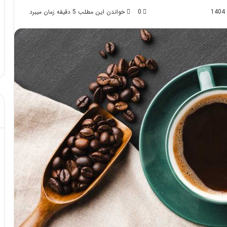
0
خواندن این مطلب 5 دقیقه زمان میبرد
د از تزریق چربی؛
مهر 8, 1404
!
آموزش شکستن قولنج در خانه