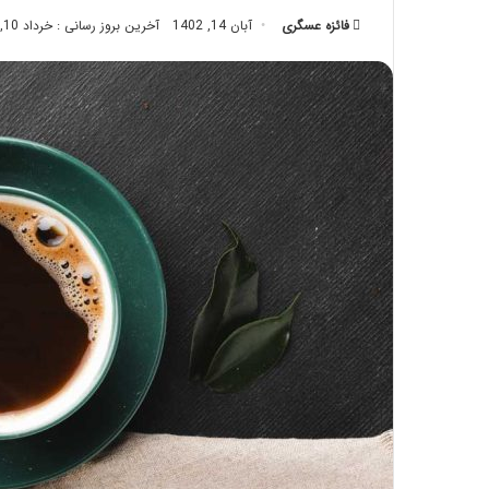
تزریق
فائزه عسگری
آبان 14, 1402
آخرین بروز رسانی : خرداد 10, 1404
چربی؛
تیر 28, 1404
بایدها
نحوه ماساژ صورت بع
و
بایدها و نبایدهای آن
نبایدهای
آن!