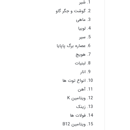
شیر
گوشت و جگر گاو
ماهی
لوبیا
سیر
عصاره برگ پاپایا
هویج
لبنیات
انار
انواع توت ها
آهن
ویتامین K
زینک
فولات ها
ویتامین B12