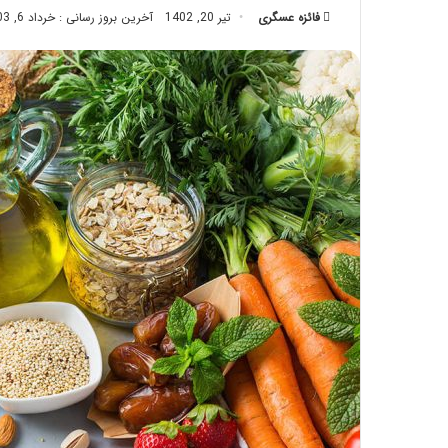
فائزه عسگری
تیر 20, 1402
تزریق
آخرین بروز رسانی : خرداد 6, 1403
چربی؛
تیر 28, 1404
بایدها
نحوه ماساژ صورت بع
و
بایدها و نبایدهای آن
نبایدهای
آن!