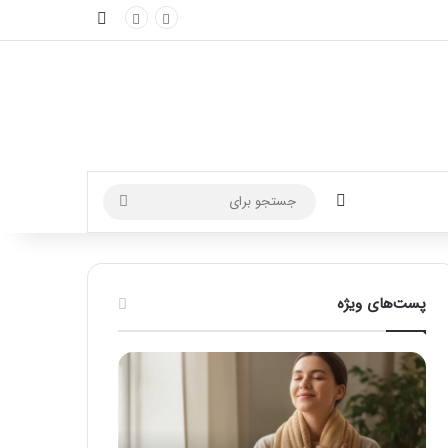
نوارکناری
تغییر پوسته
جستجو
برای
پست‌های ویژه
ماساژ
راهنمای
برای
کامل
بهبود
آموزش
تمرکز
ماساژ
ذهنی؛
لب