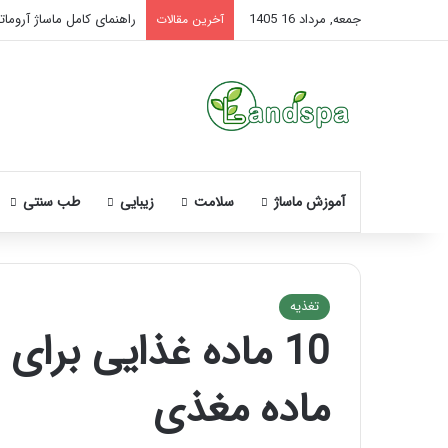
جمعه, مرداد 16 1405
راهنمای کامل ماساژ آروماتر
آخرین مقالات
آموزش ماساژ
سلامت
زیبایی
طب سنتی
تغذیه
نحوه
ماساژ
ماده مغذی
صورت
بعد
از