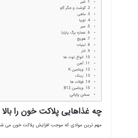
1. شیر
2. گوشت و جگر گاو
3. ماهی
4. لوبیا
5. سیر
6. عصاره برگ پاپایا
7. هویج
8. لبنیات
9. انار
10. انواع توت ها
11. آهن
12. ویتامین K
13. زینک
14. فولات ها
15. ویتامین B12
سخن پایانی
چه غذاهایی پلاکت خون را بالا 
مهم ترین موادی که موجب افزایش پلاکت خون می شوند 