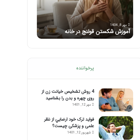
با
بعد
این
از
مرداد 6, 1404
مرداد 5, 1404
ماساژ
تزریق
ماساژ برای بهبود تمرکز ذهنی؛ با این
راهنمای کامل آم
حواس‌جمع
ژل
ماساژ حواس‌جمع شوید!
تزریق ژل
شوید!
پرخواننده
4 روش تشخیص خیانت زن از
روی چهره و بدن را بشناسید
مهر 12, 1401
فواید ترک خود ارضايي از نظر
علمی و پزشکی چیست؟
شهریور 12, 1401