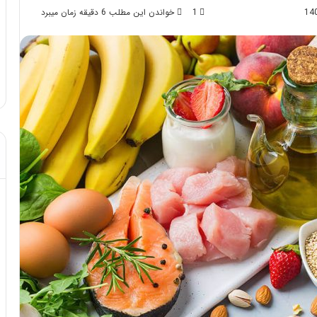
1
خواندن این مطلب 6 دقیقه زمان میبرد
د از تزریق چربی؛
مهر 8, 1404
!
آموزش شکستن قولنج در خانه