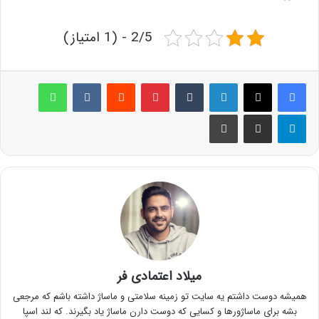
2/5 - (1 امتیاز)
لینکدین
‫تامبلر
پینترست
‫رددیت
‫VKontakte
واتس آپ
تلگرام
اشتراک گذاری از طریق ایمیل
چاپ
میلاد اعتمادی فر
همیشه دوست داشتم یه سایت تو زمینه سلامتی و ماساژ داشته باشم که مرجعی
بشه برای ماساژورها و کسایی که دوست دارن ماساژ یاد بگیرند. که لند اسپا