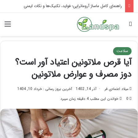
تاثیر ماساژ بر افسردگی؛ با ماساژ درمانی افسردگی را درمان کنید!
جستجو برای
منو
سلامت
آیا قرص ملاتونین اعتیاد آور است؟
دوز مصرف و عوارض ملاتونین
میلاد اعتمادی فر
آذر 14, 1402
آخرین بروز رسانی : خرداد 10, 1404
0
خواندن این مطلب 4 دقیقه زمان میبرد