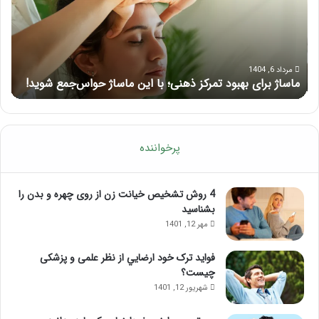
ذهنی؛
لب
با
بعد
این
از
ماساژ
تزر
حواس‌جمع
ژل
مرداد 6, 1404
ماساژ برای بهبود تمرکز ذهنی؛ با این ماساژ حواس‌جمع شوید!
ر
شوید!
پرخواننده
4 روش تشخیص خیانت زن از روی چهره و بدن را
بشناسید
مهر 12, 1401
فواید ترک خود ارضايي از نظر علمی و پزشکی
چیست؟
شهریور 12, 1401