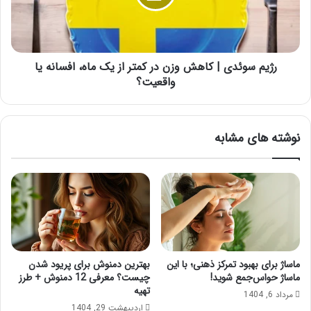
در
کمتر
از
یک
ماه،
رژیم سوئدی | کاهش وزن در کمتر از یک ماه، افسانه یا
افسانه
واقعیت؟
یا
واقعیت؟
نوشته های مشابه
ماساژ برای بهبود تمرکز ذهنی؛ با این
بهترین دمنوش برای پریود شدن
ماساژ حواس‌جمع شوید!
چیست؟ معرفی 12 دمنوش + طرز
تهیه
مرداد 6, 1404
اردیبهشت 29, 1404