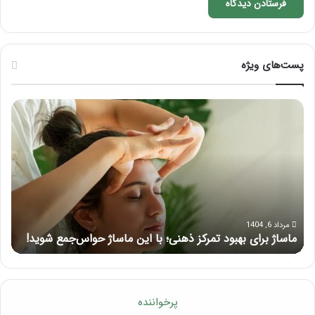
پست‌های ویژه
ماساژ
راه
برای
کام
بهبود
آمو
تمرکز
ماسا
ذهنی؛
لب
با
بعد
این
از
ماساژ
تزر
حواس‌جمع
ژل
مرداد 6, 1404
ماساژ برای بهبود تمرکز ذهنی؛ با این ماساژ حواس‌جمع شوید!
ر
شوید!
پرخواننده