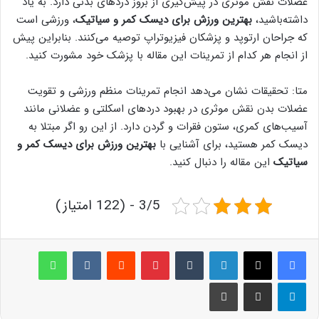
عضلات نقش موثری در پیش‌گیری از بروز دردهای بدنی دارد. به یاد
داشته‌باشید،
بهترین ورزش برای دیسک کمر و سیاتیک
، ورزشی است
که جراحان ارتوپد و پزشکان فیزیوتراپ توصیه می‌کنند. بنابراین پیش
از انجام هر کدام از تمرینات این مقاله با پزشک خود مشورت کنید.
متا: تحقیقات نشان می‌دهد انجام تمرینات منظم ورزشی و تقویت
عضلات بدن نقش موثری در بهبود دردهای اسکلتی و عضلانی مانند
آسیب‌های کمری، ستون فقرات و گردن دارد. از این رو اگر مبتلا به
دیسک کمر هستید، برای آشنایی با
بهترین ورزش برای دیسک کمر و
سیاتیک
این مقاله را دنبال کنید.
3/5 - (122 امتیاز)
لینکدین
‫تامبلر
پینترست
‫رددیت
‫VKontakte
واتس آپ
تلگرام
اشتراک گذاری از طریق ایمیل
چاپ