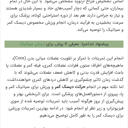
اساس تشخیص جراح ارتوپد مشخص می‌شود. با این حال در تمام
بیماران، حتی کسانی که دچار آسیب‌های حاد و بسیار شدیدی هستند
و نیاز به جراحی دارند هم بعد از دوره استراحتی کوتاه، پزشک برای
سرعت بخشیدن به فرآیند درمان، انجام ورزش مخصوص دیسک کمر
و سیاتیک را توصیه می‌کند.
پیشنهاد لنداسپا: معرفی 6 روش برای
درمان سیاتیک
انجام این تمرینات با تمرکز بر تقویت عضلات میانی بدن (Core)،
ماهیچه‌های اطراف ستون فقرات، عضلات کمری، فیله کمر و عضلات پا
باعث افزایش قدرت بدنی و کاهش ضعف عضلات می‌شوند که با
گذشت زمان تاثیر چشم‌گیری بر کاهش دردهای کمری خواهندداشت.
اما نکته مهم در انجام
حرکت دیسک کمر
و ورزش برای سیاتیک کمر و
پا، پیروی از دستورالعمل‌های پزشکی است. برای اثربخشی بهتر و
پیش‌گیری از بروز هرگونه آسیب باید تمرینات توصیه شده از سوی
فیزیوتراپ و زیر نظر او انجام شود. در ادامه بهترین تمرینات ورزشی
برای دیسک کمر را به طور کامل توضیح می‌دهیم.