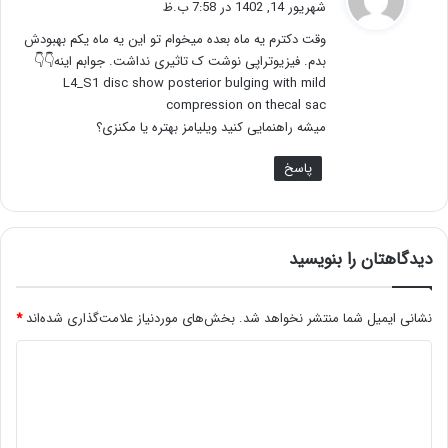
شهریور 14, 1402 در 7:58 ب.ظ
ت
وقت دکترم یه ماه بعده میخوام تو این یه ماه یکم بهبودش
:
بدم. فیزیوتراپی نوشت ک تاثیری نداشت. جوابم اینه👇👇
L4_S1 disc show posterior bulging with mild
compression on thecal sac
میشه راهنمایی کنید ویلیامز بهتره یا مکنزی؟
پاسخ
دیدگاهتان را بنویسید
نشانی ایمیل شما منتشر نخواهد شد.
بخش‌های موردنیاز علامت‌گذاری شده‌اند
*
د
ی
د
گ