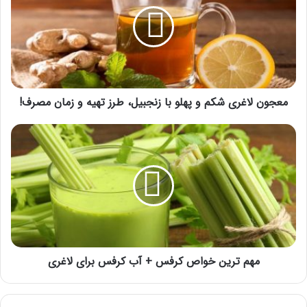
شکم
و
پهلو
با
زنجبیل،
طرز
تهیه
و
معجون لاغری شکم و پهلو با زنجبیل، طرز تهیه و زمان مصرف!
زمان
مصرف!
مهم
ترین
خواص
کرفس
+
آب
کرفس
برای
لاغری
مهم ترین خواص کرفس + آب کرفس برای لاغری