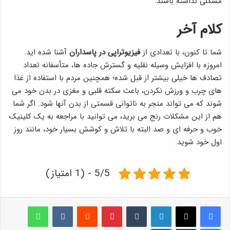
مشکلی نداشته باشند.
کلام آخر
شما تا کنون، با تعدادی از
فیزیوتراپی در پاسداران
آشنا شده اید.
امروزه با افزایش وسیله نقلیه و گسترش جاده ها، متأسفانه تعداد
تصادف ها خیلی بیشتر از قبل شده؛ همچنین مردم با استفاده از غذا
های چرب و ورزش نکردن، باعث سکته قلبی و مغزی در بدن خود می
شوند که می تواند منجر به ناتوانی قسمتی از بدن آنها شود. اگر شما
هم از این مشکلات رنج می برید، می توانید با مراجعه به یک کلینیک
خوب و حرفه ای و صد البته با تلاش و کوشش بسیار خود، مانند روز
اول خود شوید.
5/5 - (1 امتیاز)
لینکدین
‫تامبلر
پینترست
‫رددیت
‫VKontakte
واتس آپ
تلگرام
اشتراک گذاری از طریق ایمیل
چاپ