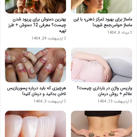
ماساژ برای بهبود تمرکز ذهنی؛ با این
بهترین دمنوش برای پریود شدن
ماساژ حواس‌جمع شوید!
چیست؟ معرفی 12 دمنوش + طرز
تهیه
مرداد 6, 1404
اردیبهشت 29, 1404
واریس واژن در بارداری چیست؟
هرچیزی که باید درباره پسوریازیس
علائم + روش درمان
ناخن بدانید و درمان کنید!
اردیبهشت 13, 1404
اردیبهشت 3, 1404