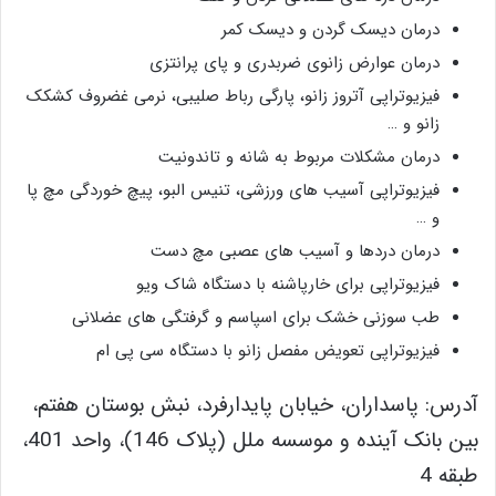
درمان دیسک گردن و دیسک کمر
درمان عوارض زانوی ضربدری و پای پرانتزی
فیزیوتراپی آتروز زانو، پارگی رباط صلیبی، نرمی غضروف کشکک
زانو و …
درمان مشکلات مربوط به شانه و تاندونیت
فیزیوتراپی آسیب های ورزشی، تنیس البو، پیچ خوردگی مچ پا
و …
درمان دردها و آسیب های عصبی مچ دست
فیزیوتراپی برای خارپاشنه با دستگاه شاک ویو
طب سوزنی خشک برای اسپاسم و گرفتگی های عضلانی
فیزیوتراپی تعویض مفصل زانو با دستگاه سی پی ام
آدرس: پاسداران، خیابان پایدارفرد، نبش بوستان هفتم،
بین بانک آینده و موسسه ملل (پلاک 146)، واحد 401،
طبقه 4