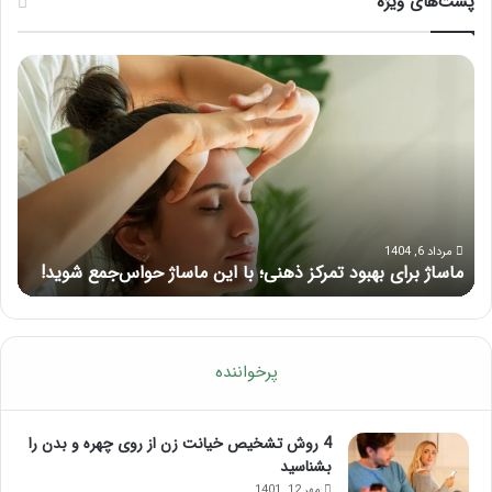
پست‌های ویژه
ماساژ
راه
برای
کام
بهبود
آمو
تمرکز
ماسا
ذهنی؛
لب
با
بعد
این
از
ماساژ
تزر
حواس‌جمع
ژل
مرداد 6, 1404
ماساژ برای بهبود تمرکز ذهنی؛ با این ماساژ حواس‌جمع شوید!
ر
شوید!
پرخواننده
4 روش تشخیص خیانت زن از روی چهره و بدن را
بشناسید
مهر 12, 1401