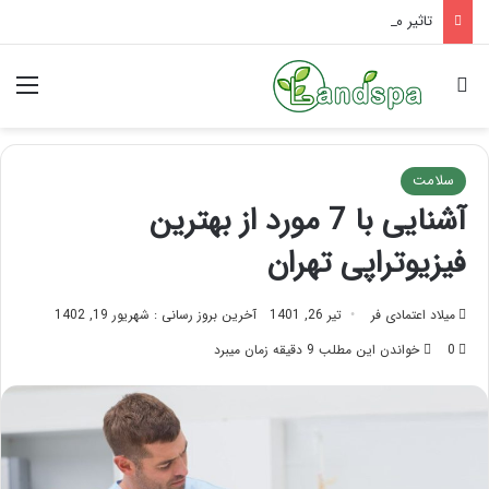
تاثیر ماساژ بر افسردگی؛ با ماساژ درمانی افسردگی را درمان کنید!
جستجو برای
منو
سلامت
آشنایی با 7 مورد از بهترین
فیزیوتراپی تهران
میلاد اعتمادی فر
تیر 26, 1401
آخرین بروز رسانی : شهریور 19, 1402
0
خواندن این مطلب 9 دقیقه زمان میبرد