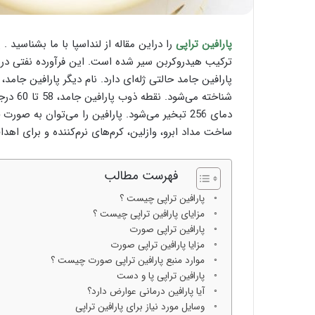
ی
؛
ب
پارافین تراپی
ا
ی
پارافین جامد حالتی ژله‌ای دارد. نام دیگر پارافین جا
د
ه
ا
دمای 256 تبخیر می‌شود. پارافین را می‌توان به ص
و
ساخت مداد ابرو، وازلین، کرم‌های نرم‌کننده و برای اهدا
ن
ب
ا
فهرست مطالب
ی
پارافین تراپی چیست ؟
د
مزایای پارافین تراپی چیست ؟
ه
پارافین تراپی صورت
ا
مزایا پارافین تراپی صورت
ی
آ
موارد منبع پارافین تراپی صورت چیست ؟
ن
پارافین تراپی پا و دست
!
آیا پارافین‌ درمانی عوارض دارد؟
وسایل مورد نیاز برای پارافین تراپی