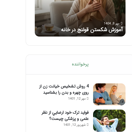
ب
ا
ر
ی
مرداد 6, 1404
مرداد 5, 1404
ا
ک
ماساژ برای بهبود تمرکز ذهنی؛ با این
راهنمای کامل آم
ی
ا
ماساژ حواس‌جمع شوید!
تزریق ژل
ب
م
ه
ل
ب
آ
و
م
د
و
ت
ز
پرخواننده
م
ش
ر
م
ک
ا
ز
4 روش تشخیص خیانت زن از
س
ذ
روی چهره و بدن را بشناسید
ا
ه
ژ
مهر 12, 1401
ن
ل
ی
ب
فواید ترک خود ارضايي از نظر
؛
ب
علمی و پزشکی چیست؟
ب
ع
شهریور 12, 1401
ا
د