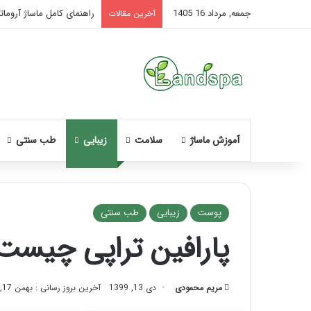
جمعه, مرداد 16 1405
راهنمای کامل ماساژ آروماتر
آخرین مقالات
آموزش ماساژ
سلامت
زیبایی
طب سنتی
پوست
زیبایی
طب سنتی
پارافین تراپی چیست 
ن
ح
و
مریم محمودی
دی 13, 1399
آخرین بروز رسانی : بهمن 17, 1402
ه
م