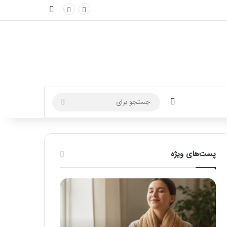
نوارکناری
تغییر پوسته
جستجو
برای
پست‌های ویژه
م
ر
ا
ا
س
ه
ا
ن
ژ
م