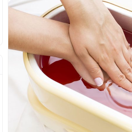
ش
ک
س
د از تزریق چربی؛
ت
مهر 8, 1404
!
آموزش شکستن قولنج در خانه
ن
ق
و
ل
ن
ج
د
ر
خ
ا
ن
ه