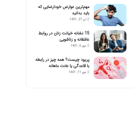
ا
ا
مهم‌ترین عوارض خودارضایی که
ی
ز
باید بدانید
ن
ت
تیر 27, 1401
م
ز
ا
ر
15 نشانه خیانت زنان در روابط
س
ی
عاشقانه و زناشویی
ا
ق
مهر 6, 1401
ژ
ژ
ح
ل
پریود چیست؟ همه چیز در رابطه
و
با قاعدگی یا عادت ماهانه
ا
س‌
مهر 11, 1401
ج
م
ع
ش
و
ی
د
!