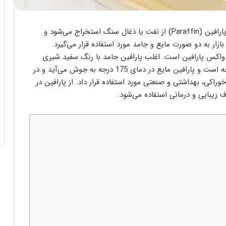
را دراین مقاله از لنداسپا با ما بشناسید . پارافین (Paraffin) از نفت یا ذغال سنگ استخراج می‌شود و
ترکیب هیدروکربن سیر شده است. این فرآورده نفتی در بازار به دو صورت مایع و جامد مورد استفاده قرار می‎‌گیرد.
مد، واکس پارافین است. اغلب پارافین جامد با رنگ سفید شیری
شناخته می‌شود. نقطه ذوب پارافین جامد، 58 تا 60 درجه است و پارافین مایع در دمای 175 درجه به جوش می‌آید و در
ورت خوراکی، بهداشتی و صنعتی مورد استفاده قرار داد. از پارافین در
ف زیبایی و درمانی استفاده می‌شود.