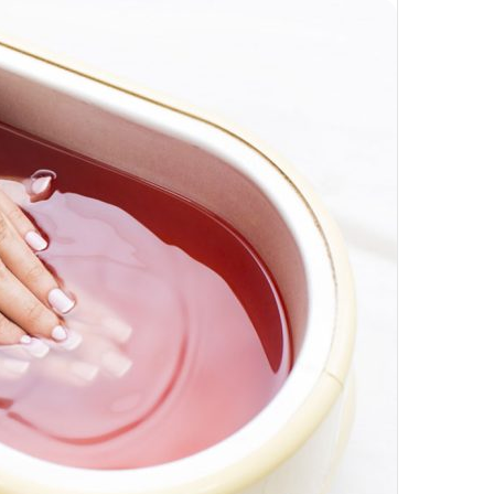
ا
س
تیر 28, 1404
ا
نحوه ماساژ صورت بع
ژ
بایدها و نبایدهای آن
ص
و
ر
ت
ب
ع
د
ا
ز
ت
ز
ر
ی
ق
چ
ر
ب