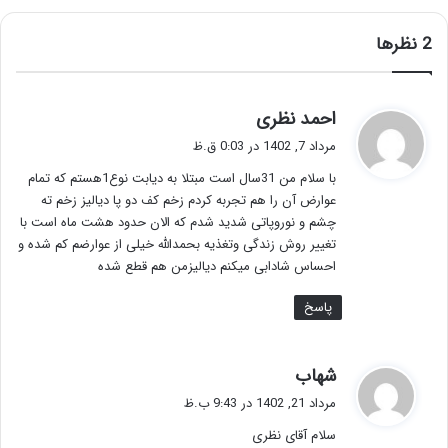
‫2 نظرها
گ
احمد نظری
ف
مرداد 7, 1402 در 0:03 ق.ظ
ت
با سلام من 31سال است مبتلا به دیابت نوع1هستم که تمام
:
عوارض آن را هم تجربه کردم زخم کف دو پا دیالیز زخم ته
چشم و نوروپاتی شدید شدم که الان حدود هشت ماه است با
تغییر روش زندگی وتغذیه بحمدالله خیلی از عوارضم کم شده و
احساس شادابی میکنم دیالیزمن هم قطع شده
پاسخ
گ
شهاب
ف
مرداد 21, 1402 در 9:43 ب.ظ
ت
سلام آقای نظری
: