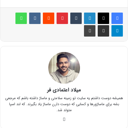
لینکدین
‫تامبلر
پینترست
‫رددیت
‫VKontakte
واتس آپ
تلگرام
اشتراک گذاری از طریق ایمیل
چاپ
میلاد اعتمادی فر
همیشه دوست داشتم یه سایت تو زمینه سلامتی و ماساژ داشته باشم که مرجعی
بشه برای ماساژورها و کسایی که دوست دارن ماساژ یاد بگیرند. که لند اسپا
متولد شد.
وبسایت