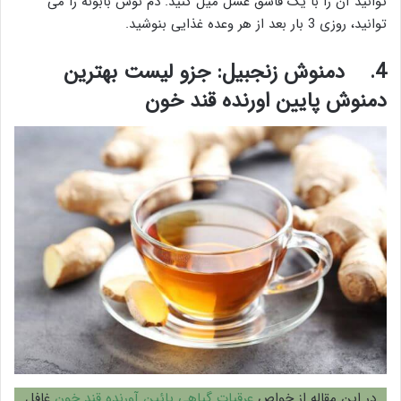
توانید آن را با یک قاشق عسل میل کنید. دم نوش بابونه را می
توانید، روزی 3 بار بعد از هر وعده غذایی بنوشید.
4.
دمنوش زنجبیل: جزو لیست بهترین
دمنوش پایین اورنده قند خون
در این مقاله از خواص
عرقیات گیاهی پائین آورنده قند خون
غافل