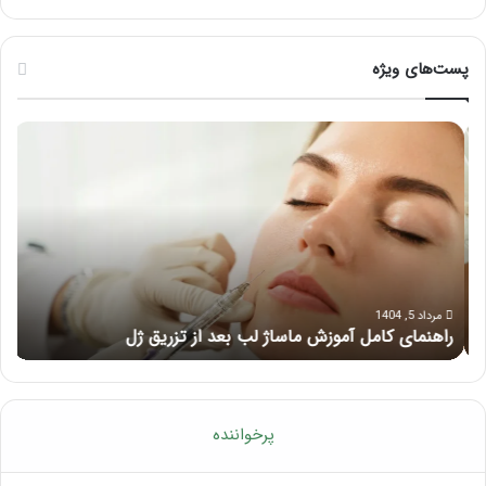
پست‌های ویژه
راهنمای
فرق
کامل
ماس
آموزش
با
ماساژ
ماسا
لب
چی
بعد
از
تزریق
ژل
مرداد 5, 1404
راهنمای کامل آموزش ماساژ لب بعد از تزریق ژل
ف
پرخواننده