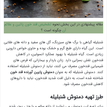
مقاله پیشنهادی در این بخش:نحوه
تشخیص قند خون پائین و علائم
آن
چگونه است ؟
شنبلیله گیاهی با برگ های سبزرنگ، گل های سفید و دانه های طلایی
است. این گیاه دارای طبع گرم و خشک بوده و حاوی خواص دارویی
زیادی است. گیاه شنبلیله با بهبود عملکرد انسولین، در کاهش
قندخون نقش بسزایی دارد. زنان باردار و بیمارانی که قرص های
شیمیایی قندخون مصرف می کنند، نباید از دمنوش شنبلیله استفاده
کنند. دمنوش شنبلیله که به عنوان
دمنوش پایین آورنده قند خون
شناخته شده است، به دلیل افت شدید قندخون، نباید با داروهای
کاهش قندخون مصرف شود.
طرز تهیه دمنوش شنبلیله
برای تهیه این دمنوش می توانید از دانه سالم و یا حتی پودر شده