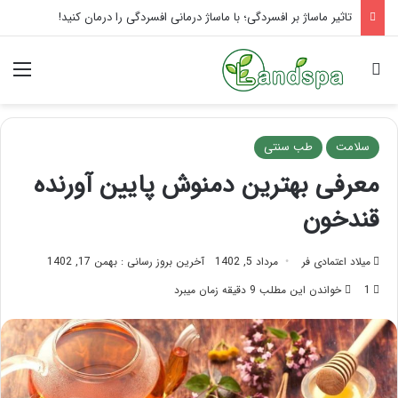
یوگای صورت برای لیفت: راز پوست جوان
جستجو برای
منو
سلامت
طب سنتی
معرفی بهترین دمنوش پایین آورنده
قندخون
میلاد اعتمادی فر
مرداد 5, 1402
آخرین بروز رسانی : بهمن 17, 1402
1
خواندن این مطلب 9 دقیقه زمان میبرد