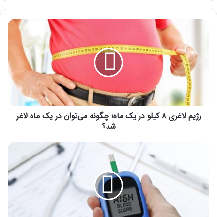
رژیم
لاغری
۸
کیلو
در
یک
ماه؛
چگونه
می‌توان
در
رژیم لاغری ۸ کیلو در یک ماه؛ چگونه می‌توان در یک ماه لاغر
یک
شد؟
ماه
لاغر
مهمترین
شد؟
علائم
قند
خون
بالا
چیست؟