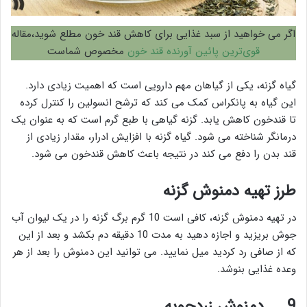
اگر می خواهید از سبد غذایی برای کاهش قند خون مطلع شوید،مقاله
قوی‌ترین پائین آورنده قند خون
مخصوص شماست
گیاه گزنه، یکی از گیاهان مهم دارویی است که اهمیت زیادی دارد.
این گیاه به پانکراس کمک می کند که ترشح انسولین را کنترل کرده
تا قندخون کاهش یابد. گزنه گیاهی با طبع گرم است که به عنوان یک
درمانگر شناخته می شود. گیاه گزنه با افزایش ادرار، مقدار زیادی از
قند بدن را دفع می کند در نتیجه باعث کاهش قندخون می شود.
طرز تهیه دمنوش گزنه
در تهیه دمنوش گزنه، کافی است 10 گرم برگ گزنه را در یک لیوان آب
جوش بریزید و اجازه دهید به مدت 10 دقیقه دم بکشد و بعد از این
که از صافی رد کردید میل نمایید. می توانید این دمنوش را بعد از هر
وعده غذایی بنوشد.
9.
دمنوش زردچوبه