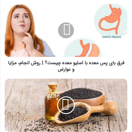
فرق
بای
پس
معده
با
اسلیو
معده
چیست؟
|
روش
فرق بای پس معده با اسلیو معده چیست؟ | روش انجام، مزایا
انجام،
و عوارض
مزایا
و
سیاه
عوارض
دانه
برای
لاغری
و
خواص
آن
|
لاغری