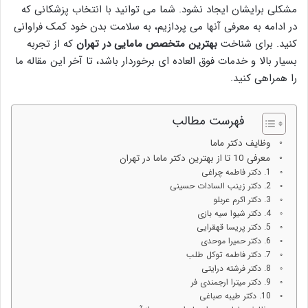
مشکلی برایشان ایجاد نشود. شما می توانید با انتخاب پزشکانی که
در ادامه به معرفی آنها می پردازیم، به سلامت بدن خود کمک فراوانی
کنید. برای شناخت
بهترین متخصص مامایی در تهران
که از تجربه
بسیار بالا و خدمات فوق العاده ای برخوردار باشد، تا آخر این مقاله ما
را همراهی کنید.
فهرست مطالب
وظایف دکتر ماما
معرفی 10 تا از بهترین دکتر ماما در تهران
1. دکتر فاطمه چراغی
2. دکتر زینب السادات حسینی
3. دکتر اکرم عربلو
4. دکتر شیوا سیه بازی
5. دکتر پریسا قهقرایی
6. دکتر حمیرا موحدی
7. دکتر فاطمه توکل طلب
8. دکتر فرشته درایتی
9. دکتر میترا ارجمندی فر
10. دکتر طیبه صباغی