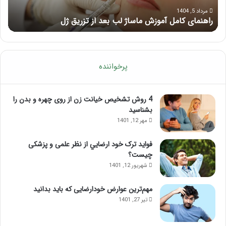
ژل
مرداد 5, 1404
راهنمای کامل آموزش ماساژ لب بعد از تزریق ژل
ف
پرخواننده
4 روش تشخیص خیانت زن از روی چهره و بدن را
بشناسید
مهر 12, 1401
فواید ترک خود ارضايي از نظر علمی و پزشکی
چیست؟
شهریور 12, 1401
مهم‌ترین عوارض خودارضایی که باید بدانید
تیر 27, 1401