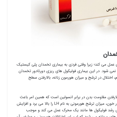
مدان
 عمل می کند؛ زیرا وقتی فردی به بیماری تخمدان پلی کیستیک
م نمی شود. در این بیماری فولیکول های ریزی دورتادور تخمدان
 اختلال در ترشح و میزان هورمون زنانه، بالارفتن سطح
ارفتن مقاومت بدن در برابر انسولین است که همین امر باعث
افزایش میزان انسولین در خون می شود.انسولین بالا در خون، میزان ترشح هورمونی به نام LH را بالا می برد و افزایش
ون FSH ، هورمونی که برای رشد فولیکول ها مانند یک محرک عمل می کند و موجب
 های مردانه می شود که این امر اختلالات هورمونی و عوارض آن