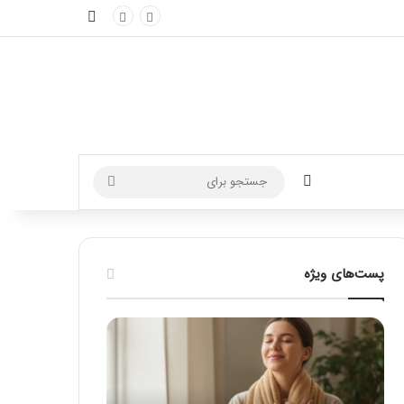
نوارکناری
تغییر پوسته
جستجو
برای
پست‌های ویژه
ماساژ
راهنمای
برای
کامل
بهبود
آموزش
تمرکز
ماساژ
ذهنی؛
لب