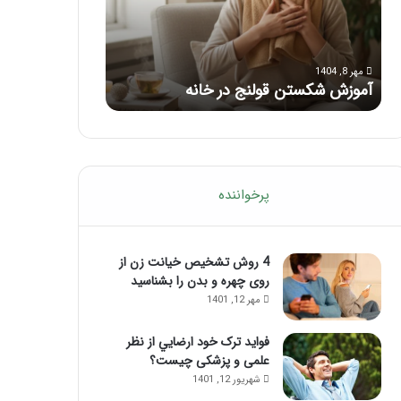
با
بعد
این
از
مرداد 6, 1404
مرداد 5, 1404
ماساژ
تزریق
ماساژ برای بهبود تمرکز ذهنی؛ با این
راهنمای کامل آ
حواس‌جمع
ژل
ماساژ حواس‌جمع شوید!
تزریق ژل
شوید!
پرخواننده
4 روش تشخیص خیانت زن از
روی چهره و بدن را بشناسید
مهر 12, 1401
فواید ترک خود ارضايي از نظر
علمی و پزشکی چیست؟
شهریور 12, 1401