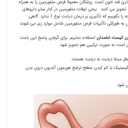
ای کنترل بیماری قند خون است. پزشکان معمولا قرص متفورمین را به همراه
 و ورزش برای افرادی که دیابت نوع 2 دارند، تجویز می کنند. برخی اوقات متفورمین در کنار سایر داروهای
دیابت مثل انسولین، استفاده می شود؛ اما باید این نکته را بگوییم که تأثیری بر درمان دیابت نوع 1 ندارد. گاهی
ه طورکلی تأثیرات قرص متفورمین شامل موارد زیر می شوند:
ان کیست تخمدان
استفاده نماییم. برای گرفتن پاسخ این باعث
ن است به صورت ترکیبی هم تجویز شود.
خطر مبتلا دیابت به دیابت هستند.
 کیستیک با کم کردن سطح ترشح هورمون آندرون درون بدن.