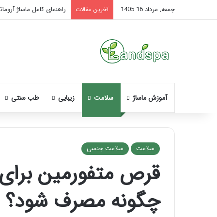
جمعه, مرداد 16 1405
راهنمای کامل ماساژ آروماتر
آخرین مقالات
آموزش ماساژ
سلامت
زیبایی
طب سنتی
سلامت
سلامت جنسی
قرص متفورمین برای
نحوه
ماساژ
چگونه مصرف شود؟
صورت
بعد
از