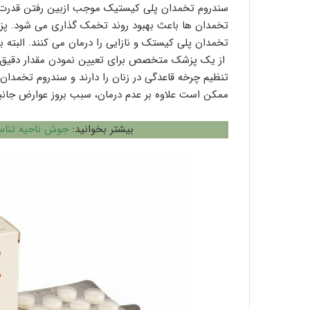
سندروم تخمدان پلی کیستیک موجب ازبین رفتن قدرت ب
تخمدان پلی کیستک و نازایی را درمان می کنند. البته ب
از یک پزشک متخصص برای تعیین نمودن مقدار دقیق دوز
تنظیم چرخه قاعدگی در زنان را دارند و سندروم تخمدان پ
ممکن است علاوه بر عدم درمان، سبب بروز عوارض جانبی
بیشتر بخوانید:
جوش ناحیه تناس