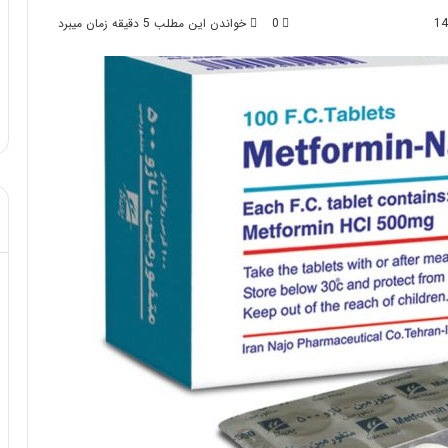
0
خواندن این مطلب 5 دقیقه زمان میبرد
د از تزریق چربی؛
مهر 8, 1404
ن!
آموزش شکستن قولنج در خانه