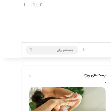
نوارکناری
تغییر پوسته
جستجو
برای
پست‌های ویژه
راهنمای
فرق
کامل
ماسور
آموزش
با
ماساژ
ماساژور
لب
چیست؟