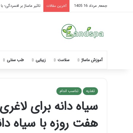
جمعه, مرداد 16 1405
تاثیر ماساژ بر افسردگی؛ با
آخرین مقالات
آموزش ماساژ
سلامت
زیبایی
طب سنتی
تغذیه
تناسب اندام
سیاه دانه برای لاغر
وه
آموزش
ساژ
شکستن
هفت روزه با سیاه دان
ورت
قولنج
د
در
خانه