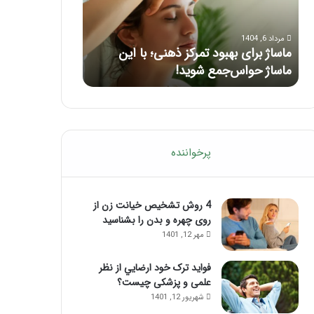
بعد
از
مرداد 5, 1404
تزریق
راهنمای کامل آموزش ماساژ لب بعد از
ژل
مرداد 1, 1404
تزریق ژل
فرق ماسور با م
پرخواننده
4 روش تشخیص خیانت زن از
روی چهره و بدن را بشناسید
مهر 12, 1401
فواید ترک خود ارضايي از نظر
علمی و پزشکی چیست؟
شهریور 12, 1401